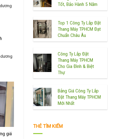
Tốt, Bảo Hành 5 Năm
h dương
Top 1 Công Ty Lắp Đặt
Thang Máy TPHCM Đạt
Chuẩn Châu Âu
h
Công Ty Lắp Đặt
h dương
Thang Máy TPHCM
Cho Gia Đình & Biệt
Thự
Bảng Giá Công Ty Lắp
Đặt Thang Máy TPHCM
Mới Nhất
THẺ TÌM KIẾM
ơng giá