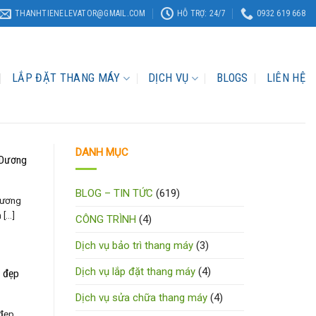
THANHTIENELEVATOR@GMAIL.COM
HỖ TRỢ: 24/7
0932 619 668
LẮP ĐẶT THANG MÁY
DỊCH VỤ
BLOGS
LIÊN HỆ
DANH MỤC
h Dương
BLOG – TIN TỨC
(619)
 Dương
...]
CÔNG TRÌNH
(4)
Dịch vụ bảo trì thang máy
(3)
Dịch vụ lắp đặt thang máy
(4)
g đẹp
Dịch vụ sửa chữa thang máy
(4)
 đẹp