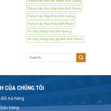
thang máy mini liên doanh Bình Dương
thang máy mini nhập khẩu Bình Dương
thang máy nhập khẩu Bình Dương
thang máy nhập khẩu Bình Phước
thi công thang máy bình dương
thi công thang máy gia đình Bình Phước
Search
for:
H CỦA CHÚNG TÔI
đổi trả hàng
 bán hàng