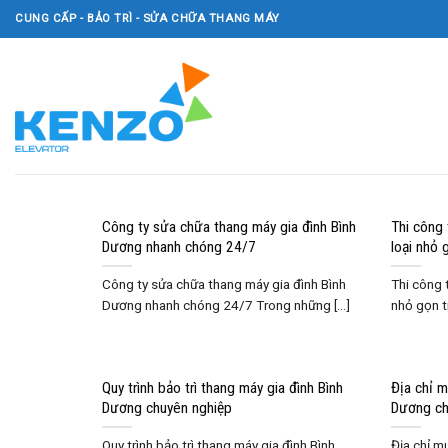
Skip
CUNG CẤP - BẢO TRÌ - SỬA CHỮA THANG MÁY
to
content
Công ty sửa chữa thang máy gia đình Bình
Thi công
Dương nhanh chóng 24/7
loại nhỏ 
Công ty sửa chữa thang máy gia đình Bình
Thi công 
Dương nhanh chóng 24/7 Trong những [...]
nhỏ gọn ti
Quy trình bảo trì thang máy gia đình Bình
Địa chỉ m
Dương chuyên nghiệp
Dương chí
Quy trình bảo trì thang máy gia đình Bình
Địa chỉ m