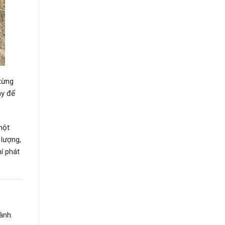
từng
áy để
một
 lượng,
hí phát
ành.