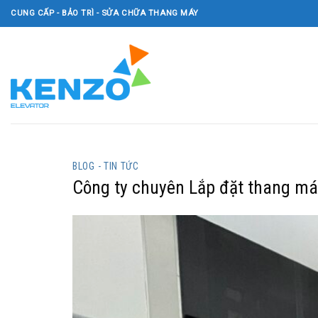
Skip
CUNG CẤP - BẢO TRÌ - SỬA CHỮA THANG MÁY
to
content
BLOG - TIN TỨC
Công ty chuyên Lắp đặt thang má