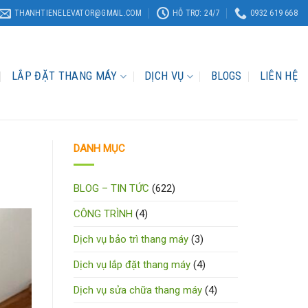
THANHTIENELEVATOR@GMAIL.COM
HỖ TRỢ: 24/7
0932 619 668
LẮP ĐẶT THANG MÁY
DỊCH VỤ
BLOGS
LIÊN HỆ
DANH MỤC
BLOG – TIN TỨC
(622)
CÔNG TRÌNH
(4)
Dịch vụ bảo trì thang máy
(3)
Dịch vụ lắp đặt thang máy
(4)
Dịch vụ sửa chữa thang máy
(4)