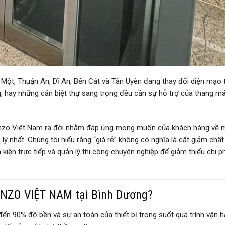
Một, Thuận An, Dĩ An, Bến Cát và Tân Uyên đang thay đổi diện mạo 
, hay những căn biệt thự sang trọng đều cần sự hỗ trợ của thang m
zo Việt Nam ra đời nhằm đáp ứng mong muốn của khách hàng về 
ý nhất. Chúng tôi hiểu rằng “giá rẻ” không có nghĩa là cắt giảm chất
h kiện trực tiếp và quản lý thi công chuyên nghiệp để giảm thiểu chi p
ENZO VIỆT NAM tại Bình Dương?
đến 90% độ bền và sự an toàn của thiết bị trong suốt quá trình vận h