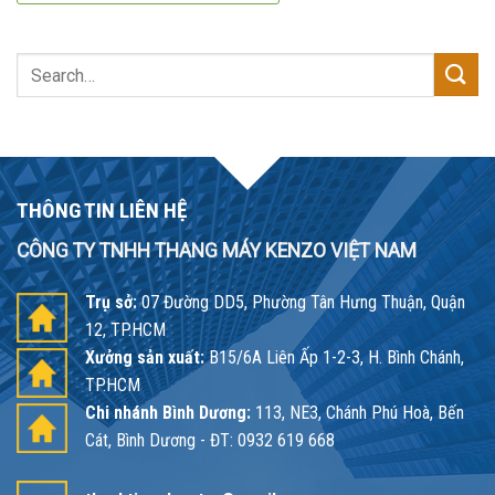
Search
for:
THÔNG TIN LIÊN HỆ
CÔNG TY TNHH THANG MÁY KENZO VIỆT NAM
Trụ sở:
07 Đường DD5, Phường Tân Hưng Thuận, Quận
12, TP.HCM
Xưởng sản xuất:
B15/6A Liên Ấp 1-2-3, H. Bình Chánh,
TP.HCM
Chi nhánh Bình Dương:
113, NE3, Chánh Phú Hoà, Bến
Cát, Bình Dương - ĐT: 0932 619 668