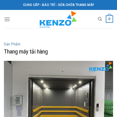
Skip
CUNG CẤP - BẢO TRÌ - SỬA CHỮA THANG MÁY
to
content
0
Sản Phẩm
Thang máy tải hàng