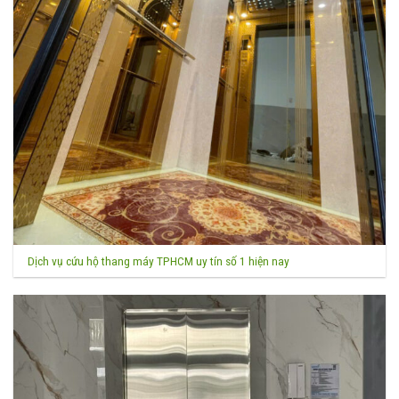
Dịch vụ cứu hộ thang máy TPHCM uy tín số 1 hiện nay