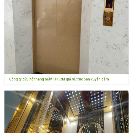
Công ty cứu hộ thang máy TPHCM giá rẻ, trực ban xuyên đêm