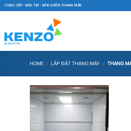
Skip
CUNG CẤP - BẢO TRÌ - SỬA CHỮA THANG MÁY
to
content
HOME
/
LẮP ĐẶT THANG MÁY
/
THANG MÁ