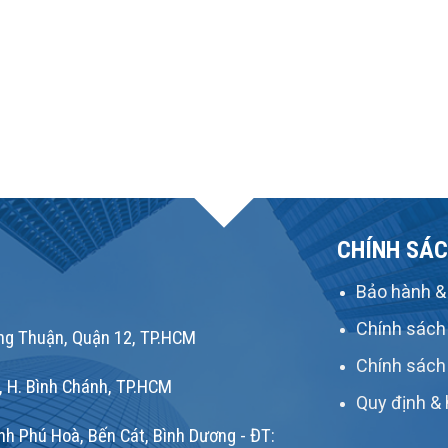
CHÍNH SÁC
Bảo hành & 
Chính sách
g Thuận, Quận 12, TP.HCM
Chính sách
, H. Bình Chánh, TP.HCM
Quy định & 
h Phú Hoà, Bến Cát, Bình Dương - ĐT: