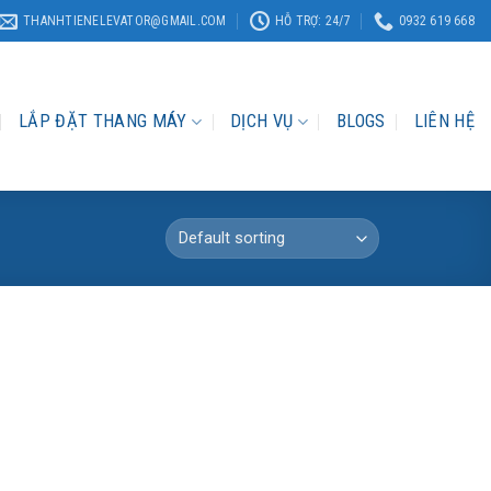
THANHTIENELEVATOR@GMAIL.COM
HỖ TRỢ: 24/7
0932 619 668
LẮP ĐẶT THANG MÁY
DỊCH VỤ
BLOGS
LIÊN HỆ