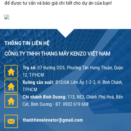
để được tư vấn và báo giá chi tiết cho dự án của bạn!
THÔNG TIN LIÊN HỆ
CÔNG TY TNHH THANG MÁY KENZO VIỆT NAM
Trụ sở:
07 Đường DD5, Phường Tân Hưng Thuận, Quận
12, TP.HCM
Xưởng sản xuất:
B15/6A Liên Ấp 1-2-3, H. Bình Chánh,
TP.HCM
Chi nhánh Bình Dương:
113, NE3, Chánh Phú Hoà, Bến
Cát, Bình Dương - ĐT: 0932 619 668
thanhtienelevator@gmail.com