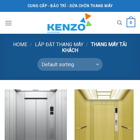
Skip
CUNG CẤP - BẢO TRÌ - SỬA CHỮA THANG MÁY
to
content
0
HOME
/
LẮP ĐẶT THANG MÁY
/
THANG MÁY TẢI
KHÁCH