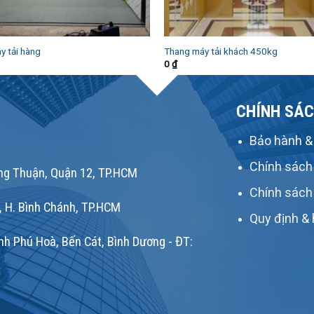
y tải hàng
Thang máy tải khách 450kg
0
₫
CHÍNH SÁC
Bảo hành & 
Chính sách
g Thuận, Quận 12, TP.HCM
Chính sách
, H. Bình Chánh, TP.HCM
Quy định & 
h Phú Hoà, Bến Cát, Bình Dương - ĐT: