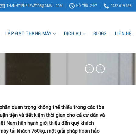
THANHTIENELEVATOR@GMAIL.COM
HỖ TRỢ: 24/7
0932 619 668
LẮP ĐẶT THANG MÁY
DỊCH VỤ
BLOGS
LIÊN HỆ
H
phần quan trọng không thể thiếu trong các tòa
uận tiện và tiết kiệm thời gian cho cả cư dân và
ệt Nam hân hạnh giới thiệu đến quý khách
áy tải khách 750kg, một giải pháp hoàn hảo