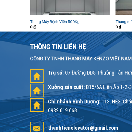
Thang Máy Bệnh Viện 500Kg
Thang má
0
₫
0
₫
THÔNG TIN LIÊN HỆ
CÔNG TY TNHH THANG MÁY KENZO VIỆT NAM
Trụ sở:
07 Đường DD5, Phường Tân Hưn
Xưởng sản xuất:
B15/6A Liên Ấp 1-2-3
Chi nhánh Bình Dương:
113, NE3, Chán
0932 619 668
thanhtienelevator@gmail.com