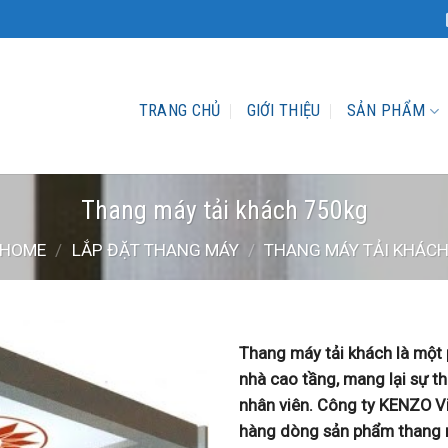
TRANG CHỦ
GIỚI THIỆU
SẢN PHẨM
Thang máy tải khách 750kg
HOME
/
LẮP ĐẶT THANG MÁY
/
THANG MÁY TẢI KHÁC
Thang máy tải khách là một 
nhà cao tầng, mang lại sự th
nhân viên. Công ty KENZO Vi
hàng dòng sản phẩm thang m