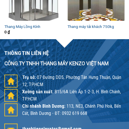
Thang Máy Lồng Kính
Thang máy tải khách 750kg
0
₫
THÔNG TIN LIÊN HỆ
CÔNG TY TNHH THANG MÁY KENZO VIỆT NAM
Trụ sở:
07 Đường DD5, Phường Tân Hưng Thuận, Quận
12, TP.HCM
Xưởng sản xuất:
B15/6A Liên Ấp 1-2-3, H. Bình Chánh,
TP.HCM
Chi nhánh Bình Dương:
113, NE3, Chánh Phú Hoà, Bến
Cát, Bình Dương - ĐT: 0932 619 668
thanhtienelevator@gmail.com