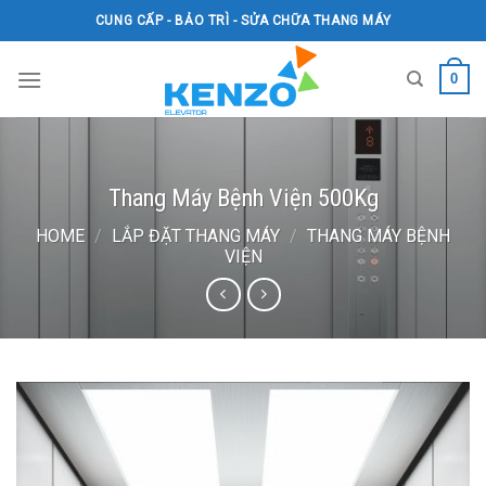
Skip
CUNG CẤP - BẢO TRÌ - SỬA CHỮA THANG MÁY
to
content
0
Thang Máy Bệnh Viện 500Kg
HOME
/
LẮP ĐẶT THANG MÁY
/
THANG MÁY BỆNH
VIỆN