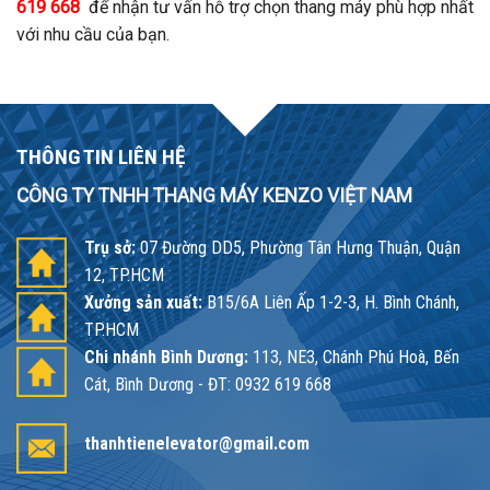
619 668
để nhận tư vấn hỗ trợ chọn thang máy phù hợp nhất
với nhu cầu của bạn.
THÔNG TIN LIÊN HỆ
CÔNG TY TNHH THANG MÁY KENZO VIỆT NAM
Trụ sở:
07 Đường DD5, Phường Tân Hưng Thuận, Quận
12, TP.HCM
Xưởng sản xuất:
B15/6A Liên Ấp 1-2-3, H. Bình Chánh,
TP.HCM
Chi nhánh Bình Dương:
113, NE3, Chánh Phú Hoà, Bến
Cát, Bình Dương - ĐT: 0932 619 668
thanhtienelevator@gmail.com