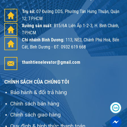
Trụ sở:
07 Đường DD5, Phường Tân Hưng Thuận, Quận
12, TP.HCM
Xưởng sản xuất:
B15/6A Liên Ấp 1-2-3, H. Bình Chánh,
TP.HCM
Chi nhánh Bình Dương:
113, NE3, Chánh Phú Hoà, Bến
Cát, Bình Dương - ĐT: 0932 619 668
thanhtienelevator@gmail.com
CHÍNH SÁCH CỦA CHÚNG TÔI
Bảo hành & đổi trả hàng
Chính sách bán hàng
Chính sách giao hàng
Quy định & hình thức thanh toán