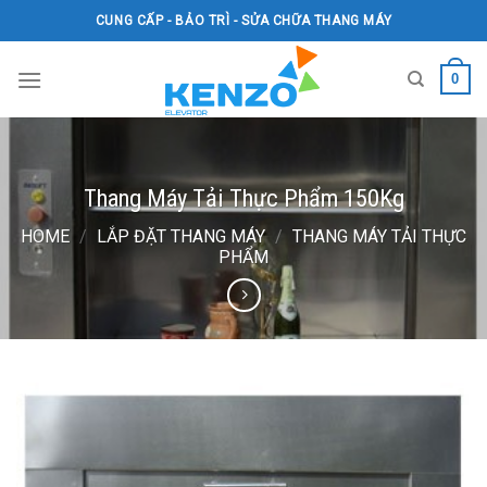
Skip
CUNG CẤP - BẢO TRÌ - SỬA CHỮA THANG MÁY
to
content
0
Thang Máy Tải Thực Phẩm 150Kg
HOME
/
LẮP ĐẶT THANG MÁY
/
THANG MÁY TẢI THỰC
PHẨM