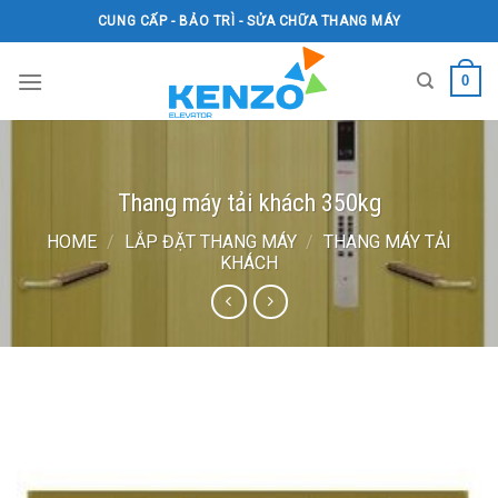
Skip
CUNG CẤP - BẢO TRÌ - SỬA CHỮA THANG MÁY
to
content
0
Thang máy tải khách 350kg
HOME
/
LẮP ĐẶT THANG MÁY
/
THANG MÁY TẢI
KHÁCH