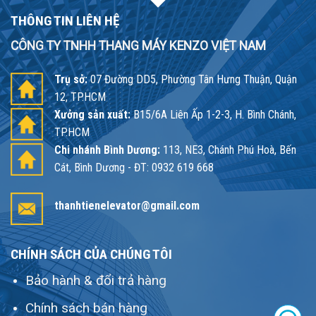
THÔNG TIN LIÊN HỆ
CÔNG TY TNHH THANG MÁY KENZO VIỆT NAM
Trụ sở:
07 Đường DD5, Phường Tân Hưng Thuận, Quận
12, TP.HCM
Xưởng sản xuất:
B15/6A Liên Ấp 1-2-3, H. Bình Chánh,
TP.HCM
Chi nhánh Bình Dương:
113, NE3, Chánh Phú Hoà, Bến
Cát, Bình Dương - ĐT: 0932 619 668
thanhtienelevator@gmail.com
CHÍNH SÁCH CỦA CHÚNG TÔI
Bảo hành & đổi trả hàng
Chính sách bán hàng