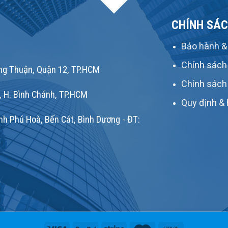
CHÍNH SÁC
Bảo hành & 
Chính sách
g Thuận, Quận 12, TP.HCM
Chính sách
, H. Bình Chánh, TP.HCM
Quy định & 
h Phú Hoà, Bến Cát, Bình Dương - ĐT: