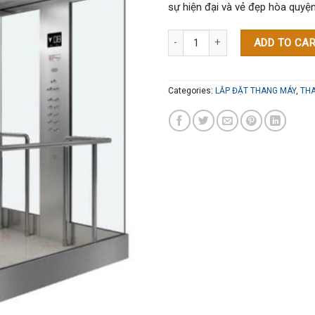
sự hiện đại và vẻ đẹp hòa quyện
Thang Máy Lồng Kính quantity
ADD TO CA
Categories:
LẮP ĐẶT THANG MÁY
,
THA