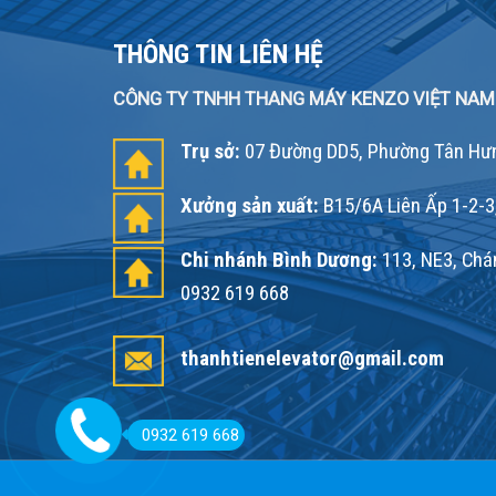
THÔNG TIN LIÊN HỆ
CÔNG TY TNHH THANG MÁY KENZO VIỆT NAM
Trụ sở:
07 Đường DD5, Phường Tân Hưn
Xưởng sản xuất:
B15/6A Liên Ấp 1-2-3
Chi nhánh Bình Dương:
113, NE3, Chán
0932 619 668
thanhtienelevator@gmail.com
0932 619 668