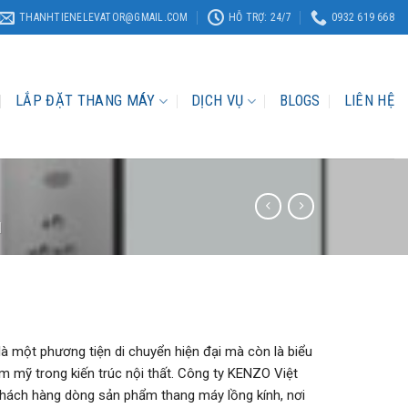
THANHTIENELEVATOR@GMAIL.COM
HỖ TRỢ: 24/7
0932 619 668
LẮP ĐẶT THANG MÁY
DỊCH VỤ
BLOGS
LIÊN HỆ
H
à một phương tiện di chuyển hiện đại mà còn là biểu
m mỹ trong kiến trúc nội thất. Công ty KENZO Việt
khách hàng dòng sản phẩm thang máy lồng kính, nơi