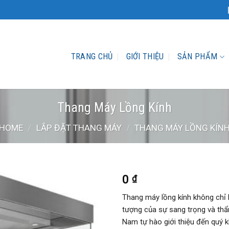
TRANG CHỦ
GIỚI THIỆU
SẢN PHẨM
Thang Máy Lồng Kính
HOME
/
LẮP ĐẶT THANG MÁY
/
THANG MÁY LỒNG KÍN
0
₫
Thang máy lồng kính không chỉ l
tượng của sự sang trọng và thẩ
Nam tự hào giới thiệu đến quý 