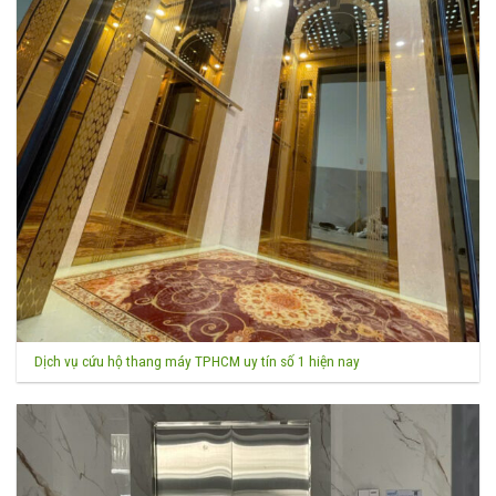
Dịch vụ cứu hộ thang máy TPHCM uy tín số 1 hiện nay