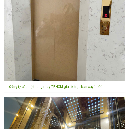
Công ty cứu hộ thang máy TPHCM giá rẻ, trực ban xuyên đêm