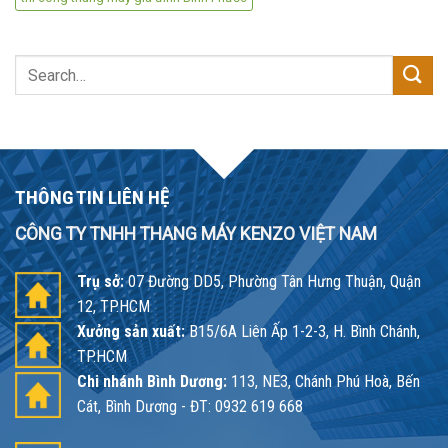
Search
for:
THÔNG TIN LIÊN HỆ
CÔNG TY TNHH THANG MÁY KENZO VIỆT NAM
Trụ sở:
07 Đường DD5, Phường Tân Hưng Thuận, Quận
12, TP.HCM
Xưởng sản xuất:
B15/6A Liên Ấp 1-2-3, H. Bình Chánh,
TP.HCM
Chi nhánh Bình Dương:
113, NE3, Chánh Phú Hoà, Bến
Cát, Bình Dương - ĐT: 0932 619 668