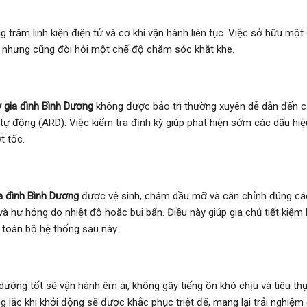
trăm linh kiện điện tử và cơ khí vận hành liên tục. Việc sở hữu một
i, nhưng cũng đòi hỏi một chế độ chăm sóc khắt khe.
 gia đình Bình Dương
không được bảo trì thường xuyên dễ dẫn đến 
ộ tự động (ARD). Việc kiểm tra định kỳ giúp phát hiện sớm các dấu hi
t tốc.
a đình Bình Dương
được vệ sinh, châm dầu mỡ và căn chỉnh đúng cá
à hư hỏng do nhiệt độ hoặc bụi bẩn. Điều này giúp gia chủ tiết kiệm
 toàn bộ hệ thống sau này.
ưỡng tốt sẽ vận hành êm ái, không gây tiếng ồn khó chịu và tiêu thụ
g lắc khi khởi động sẽ được khắc phục triệt để, mang lại trải nghiệm 