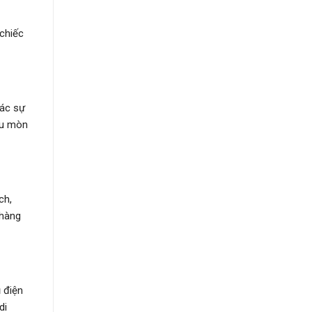
 chiếc
các sự
ệu mòn
ch,
 hàng
 điện
di