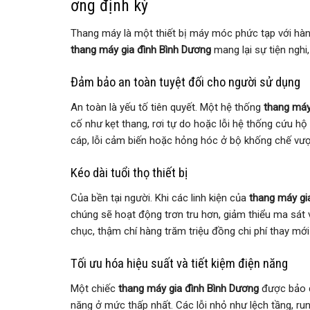
ơng định kỳ
Thang máy là một thiết bị máy móc phức tạp với hàng 
thang máy gia đình Bình Dương
mang lại sự tiện ngh
Đảm bảo an toàn tuyệt đối cho người sử dụng
An toàn là yếu tố tiên quyết. Một hệ thống
thang máy
cố như kẹt thang, rơi tự do hoặc lỗi hệ thống cứu h
cáp, lỗi cảm biến hoặc hỏng hóc ở bộ khống chế vượ
Kéo dài tuổi thọ thiết bị
Của bền tại người. Khi các linh kiện của
thang máy gi
chúng sẽ hoạt động trơn tru hơn, giảm thiểu ma sát v
chục, thậm chí hàng trăm triệu đồng chi phí thay mới
Tối ưu hóa hiệu suất và tiết kiệm điện năng
Một chiếc
thang máy gia đình Bình Dương
được bảo d
năng ở mức thấp nhất. Các lỗi nhỏ như lệch tầng, run