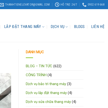
THANHTIENELEVATOR@GMAIL.COM
HỖ TRỢ: 24/7
0932 619 668
LẮP ĐẶT THANG MÁY
DỊCH VỤ
BLOGS
LIÊN HỆ
DANH MỤC
BLOG – TIN TỨC
(622)
CÔNG TRÌNH
(4)
Dịch vụ bảo trì thang máy
(3)
Dịch vụ lắp đặt thang máy
(4)
Dịch vụ sửa chữa thang máy
(4)