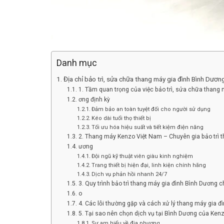
Danh mục
Địa chỉ bảo trì, sửa chữa thang máy gia đình Bình Dươ
1. Tầm quan trọng của việc bảo trì, sửa chữa thang 
ơng định kỳ
Đảm bảo an toàn tuyệt đối cho người sử dụng
Kéo dài tuổi thọ thiết bị
Tối ưu hóa hiệu suất và tiết kiệm điện năng
2. Thang máy Kenzo Việt Nam – Chuyên gia bảo trì t
ương
Đội ngũ kỹ thuật viên giàu kinh nghiệm
Trang thiết bị hiện đại, linh kiện chính hãng
Dịch vụ phản hồi nhanh 24/7
3. Quy trình bảo trì thang máy gia đình Bình Dương 
o
4. Các lỗi thường gặp và cách xử lý thang máy gia đ
5. Tại sao nên chọn dịch vụ tại Bình Dương của Ken
Sự am hiểu về địa phương