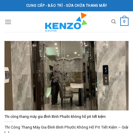
Skip
CUNG CẤP - BẢO TRÌ - SỬA CHỮA THANG MÁY
to
content
0
Thi công thang máy gia đình Bình Phước không hố pit tiết kiệm
Thi Công Thang Máy Gia Đình Bình Phước Không Hố Pit Tiết Kiệm – Giải