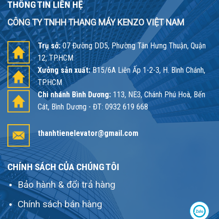
THÔNG TIN LIÊN HỆ
CÔNG TY TNHH THANG MÁY KENZO VIỆT NAM
Trụ sở:
07 Đường DD5, Phường Tân Hưng Thuận, Quận
12, TP.HCM
Xưởng sản xuất:
B15/6A Liên Ấp 1-2-3, H. Bình Chánh,
TP.HCM
Chi nhánh Bình Dương:
113, NE3, Chánh Phú Hoà, Bến
Cát, Bình Dương - ĐT: 0932 619 668
thanhtienelevator@gmail.com
CHÍNH SÁCH CỦA CHÚNG TÔI
Bảo hành & đổi trả hàng
Chính sách bán hàng