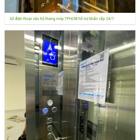
Số điện thoại cứu hộ thang máy TPHCM hỗ trợ khẩn cấp 24/7