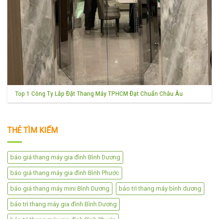
Top 1 Công Ty Lắp Đặt Thang Máy TPHCM Đạt Chuẩn Châu Âu
THẺ TÌM KIẾM
báo giá thang máy gia đình Bình Dương
báo giá thang máy gia đình Bình Phước
báo giá thang máy mini Bình Dương
bảo trì thang máy bình dương
bảo trì thang máy gia đình Bình Dương