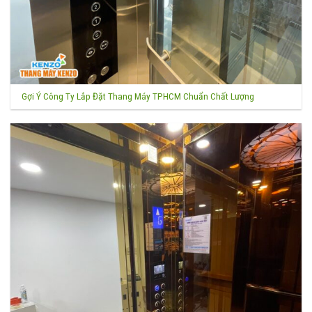
Gợi Ý Công Ty Lắp Đặt Thang Máy TPHCM Chuẩn Chất Lượng