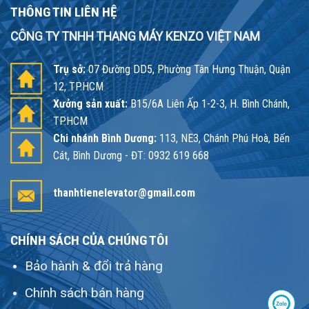
THÔNG TIN LIÊN HỆ
CÔNG TY TNHH THANG MÁY KENZO VIỆT NAM
Trụ sở:
07 Đường DD5, Phường Tân Hưng Thuận, Quận
12, TP.HCM
Xưởng sản xuất:
B15/6A Liên Ấp 1-2-3, H. Bình Chánh,
TP.HCM
Chi nhánh Bình Dương:
113, NE3, Chánh Phú Hoà, Bến
Cát, Bình Dương - ĐT: 0932 619 668
thanhtienelevator@gmail.com
CHÍNH SÁCH CỦA CHÚNG TÔI
Bảo hành & đổi trả hàng
Chính sách bán hàng