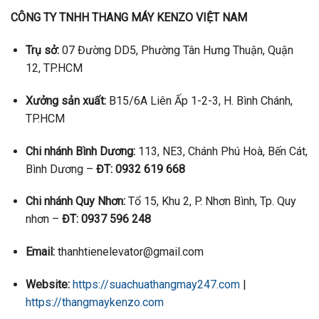
CÔNG TY TNHH THANG MÁY KENZO VIỆT NAM
Trụ sở:
07 Đường DD5, Phường Tân Hưng Thuận, Quận
12, TP.HCM
Xưởng sản xuất:
B15/6A Liên Ấp 1-2-3, H. Bình Chánh,
TP.HCM
Chi nhánh Bình Dương:
113, NE3, Chánh Phú Hoà, Bến Cát,
Bình Dương –
ĐT: 0932 619 668
Chi nhánh Quy Nhơn:
Tổ 15, Khu 2, P. Nhơn Bình, Tp. Quy
nhơn –
ĐT: 0937 596 248
Email:
thanhtienelevator@gmail.com
Website:
https://suachuathangmay247.com
|
https://thangmaykenzo.com