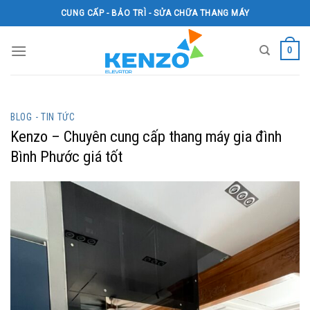
Skip
CUNG CẤP - BẢO TRÌ - SỬA CHỮA THANG MÁY
to
content
0
BLOG - TIN TỨC
Kenzo – Chuyên cung cấp thang máy gia đình
Bình Phước giá tốt