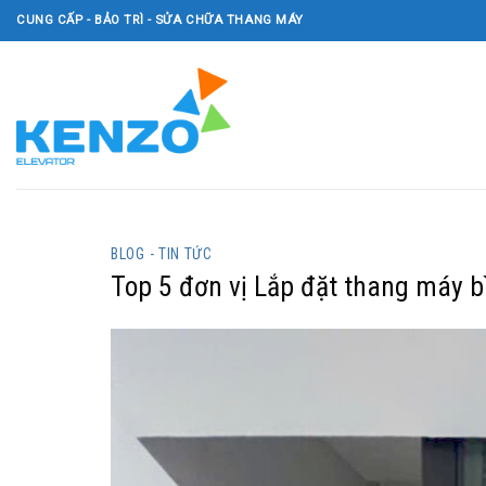
Skip
CUNG CẤP - BẢO TRÌ - SỬA CHỮA THANG MÁY
to
content
BLOG - TIN TỨC
Top 5 đơn vị Lắp đặt thang máy bì