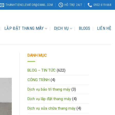
THANHTIENELEVATOR@GMAIL.COM
HỖ TRỢ: 24/7
0932 619 668
LẮP ĐẶT THANG MÁY
DỊCH VỤ
BLOGS
LIÊN HỆ
DANH MỤC
BLOG – TIN TỨC
(622)
CÔNG TRÌNH
(4)
Dịch vụ bảo trì thang máy
(3)
Dịch vụ lắp đặt thang máy
(4)
Dịch vụ sửa chữa thang máy
(4)