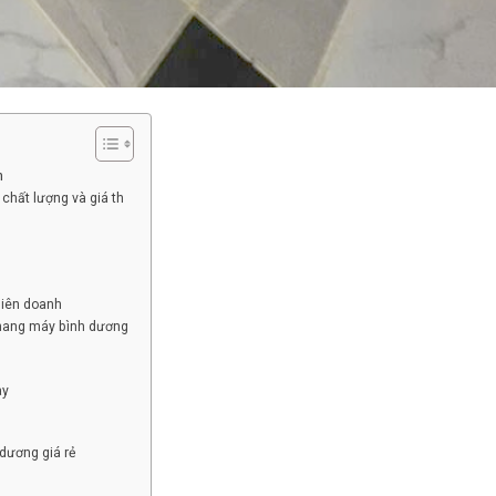
n
chất lượng và giá th
liên doanh
thang máy bình dương
ay
dương giá rẻ