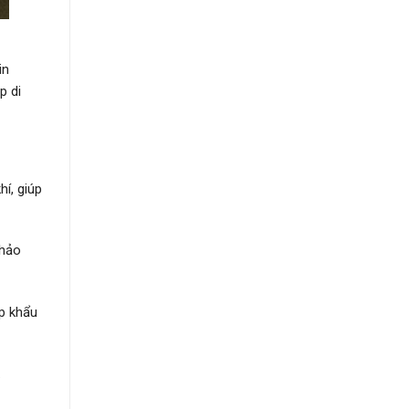
in
p di
í, giúp
khảo
p khẩu
.