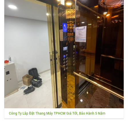
Công Ty Lắp Đặt Thang Máy TPHCM Giá Tốt, Bảo Hành 5 Năm