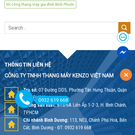
thi công thang máy gia đình Bình Phước
Search
for:
THÔNG TIN LIÊN HỆ
CÔNG TY TNHH THANG MÁY KENZO VIỆT NAM
Trụ sở:
07 Đường DD5, Phường Tân Hưng Thuận, Quận
12, TP.HCM
0932 619 668
Xưởng sản xuất:
B15/6A Liên Ấp 1-2-3, H. Bình Chánh,
TP.HCM
Chi nhánh Bình Dương:
113, NE3, Chánh Phú Hoà, Bến
Cát, Bình Dương - ĐT: 0932 619 668