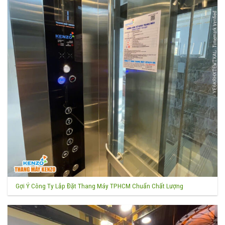
Gợi Ý Công Ty Lắp Đặt Thang Máy TPHCM Chuẩn Chất Lượng