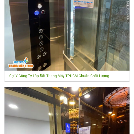
Gợi Ý Công Ty Lắp Đặt Thang Máy TPHCM Chuẩn Chất Lượng