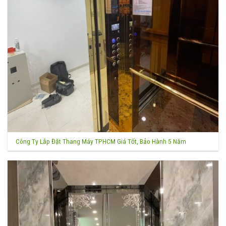
Công Ty Lắp Đặt Thang Máy TPHCM Giá Tốt, Bảo Hành 5 Năm