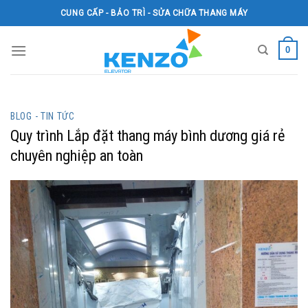
Skip
CUNG CẤP - BẢO TRÌ - SỬA CHỮA THANG MÁY
to
content
0
BLOG - TIN TỨC
Quy trình Lắp đặt thang máy bình dương giá rẻ
chuyên nghiệp an toàn