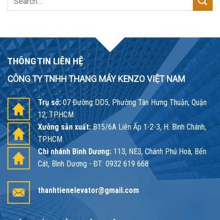
for:
THÔNG TIN LIÊN HỆ
CÔNG TY TNHH THANG MÁY KENZO VIỆT NAM
Trụ sở:
07 Đường DD5, Phường Tân Hưng Thuận, Quận
12, TP.HCM
Xưởng sản xuất:
B15/6A Liên Ấp 1-2-3, H. Bình Chánh,
TP.HCM
Chi nhánh Bình Dương:
113, NE3, Chánh Phú Hoà, Bến
Cát, Bình Dương - ĐT: 0932 619 668
thanhtienelevator@gmail.com