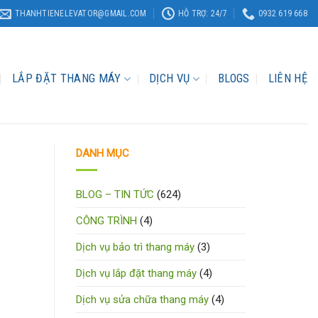
THANHTIENELEVATOR@GMAIL.COM
HỖ TRỢ: 24/7
0932 619 668
LẮP ĐẶT THANG MÁY
DỊCH VỤ
BLOGS
LIÊN HỆ
DANH MỤC
BLOG – TIN TỨC
(624)
CÔNG TRÌNH
(4)
Dịch vụ bảo trì thang máy
(3)
Dịch vụ lắp đặt thang máy
(4)
Dịch vụ sửa chữa thang máy
(4)