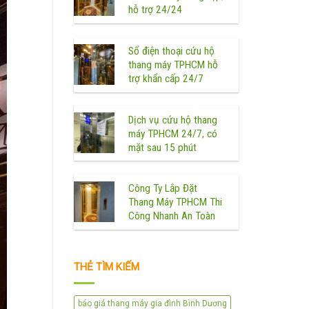
hỗ trợ 24/24
Số điện thoại cứu hộ
thang máy TPHCM hỗ
trợ khẩn cấp 24/7
Dịch vụ cứu hộ thang
máy TPHCM 24/7, có
mặt sau 15 phút
Công Ty Lắp Đặt
Thang Máy TPHCM Thi
Công Nhanh An Toàn
THẺ TÌM KIẾM
báo giá thang máy gia đình Bình Dương