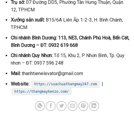
Trụ sở:
07 Đường DD5, Phường Tân Hưng Thuận, Quận
12, TP.HCM
Xưởng sản xuất:
B15/6A Liên Ấp 1-2-3, H. Bình Chánh,
TP.HCM
Chi nhánh Bình Dương: 113, NE3, Chánh Phú Hoà, Bến Cát,
Bình Dương – ĐT: 0932 619 668
Chi nhánh Quy Nhơn:
Tổ 15, Khu 2, P. Nhơn Bình, Tp. Quy
nhơn – ĐT: 0937 596 248
Mail:
thanhtienelevator@gmail.com
Website:
|
https://suachuathangmay247.com
https://thangmaykenzo.com/