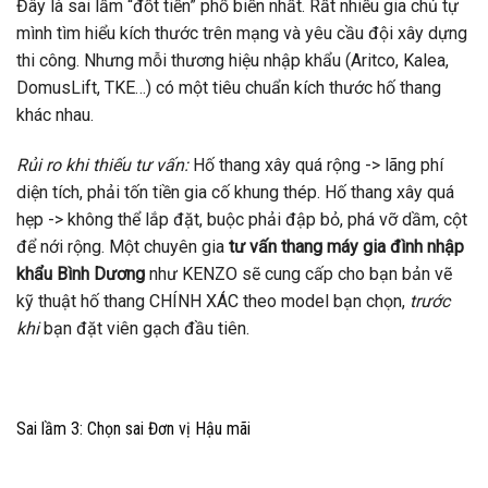
Đây là sai lầm “đốt tiền” phổ biến nhất. Rất nhiều gia chủ tự
mình tìm hiểu kích thước trên mạng và yêu cầu đội xây dựng
thi công. Nhưng mỗi thương hiệu nhập khẩu (Aritco, Kalea,
DomusLift, TKE…) có một tiêu chuẩn kích thước hố thang
khác nhau.
Rủi ro khi thiếu tư vấn:
Hố thang xây quá rộng -> lãng phí
diện tích, phải tốn tiền gia cố khung thép. Hố thang xây quá
hẹp -> không thể lắp đặt, buộc phải đập bỏ, phá vỡ dầm, cột
để nới rộng. Một chuyên gia
tư vấn thang máy gia đình nhập
khẩu Bình Dương
như KENZO sẽ cung cấp cho bạn bản vẽ
kỹ thuật hố thang CHÍNH XÁC theo model bạn chọn,
trước
khi
bạn đặt viên gạch đầu tiên.
Sai lầm 3: Chọn sai Đơn vị Hậu mãi