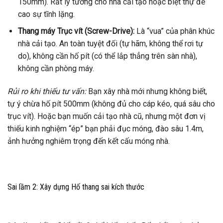
150mm). Rất lý tưởng cho nhà cải tạo hoặc biệt thự đề
cao sự tĩnh lặng.
Thang máy Trục vít (Screw-Drive):
Là “vua” của phân khúc
nhà cải tạo. An toàn tuyệt đối (tự hãm, không thể rơi tự
do), không cần hố pít (có thể lắp thẳng trên sàn nhà),
không cần phòng máy.
Rủi ro khi thiếu tư vấn:
Bạn xây nhà mới nhưng không biết,
tự ý chừa hố pít 500mm (không đủ cho cáp kéo, quá sâu cho
trục vít). Hoặc bạn muốn cải tạo nhà cũ, nhưng một đơn vị
thiếu kinh nghiệm “ép” bạn phải đục móng, đào sâu 1.4m,
ảnh hưởng nghiêm trọng đến kết cấu móng nhà.
Sai lầm 2: Xây dựng Hố thang sai kích thước