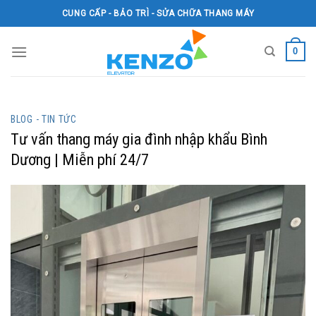
Skip
CUNG CẤP - BẢO TRÌ - SỬA CHỮA THANG MÁY
to
content
0
BLOG - TIN TỨC
Tư vấn thang máy gia đình nhập khẩu Bình
Dương | Miễn phí 24/7