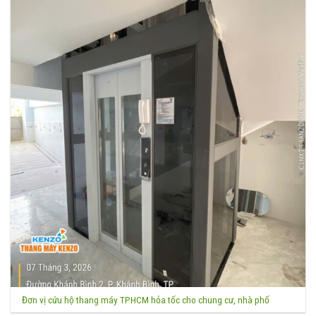
Đơn vị cứu hộ thang máy TPHCM hỏa tốc cho chung cư, nhà phố