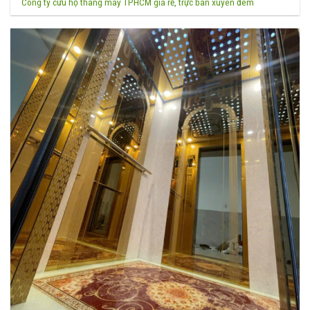
Công ty cứu hộ thang máy TPHCM giá rẻ, trực ban xuyên đêm