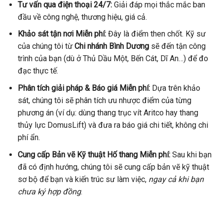
Tư vấn qua điện thoại 24/7:
Giải đáp mọi thắc mắc ban
đầu về công nghệ, thương hiệu, giá cả.
Khảo sát tận nơi Miễn phí:
Đây là điểm then chốt. Kỹ sư
của chúng tôi từ
Chi nhánh Bình Dương
sẽ đến tận công
trình của bạn (dù ở Thủ Dầu Một, Bến Cát, Dĩ An…) để đo
đạc thực tế.
Phân tích giải pháp & Báo giá Miễn phí:
Dựa trên khảo
sát, chúng tôi sẽ phân tích ưu nhược điểm của từng
phương án (ví dụ: dùng thang trục vít Aritco hay thang
thủy lực DomusLift) và đưa ra báo giá chi tiết, không chi
phí ẩn.
Cung cấp Bản vẽ Kỹ thuật Hố thang Miễn phí:
Sau khi bạn
đã có định hướng, chúng tôi sẽ cung cấp bản vẽ kỹ thuật
sơ bộ để bạn và kiến trúc sư làm việc,
ngay cả khi bạn
chưa ký hợp đồng
.