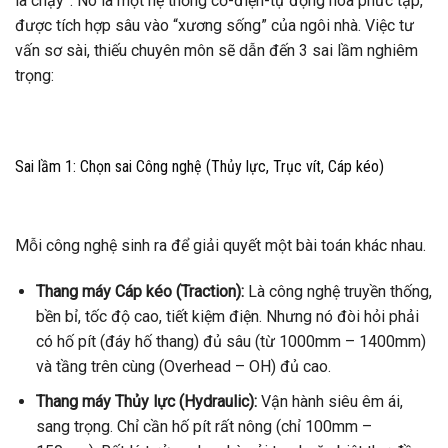
là chạy”. Nó là một hệ thống cơ-điện-tự động hóa phức tạp,
được tích hợp sâu vào “xương sống” của ngôi nhà. Việc tư
vấn sơ sài, thiếu chuyên môn sẽ dẫn đến 3 sai lầm nghiêm
trọng:
Sai lầm 1: Chọn sai Công nghệ (Thủy lực, Trục vít, Cáp kéo)
Mỗi công nghệ sinh ra để giải quyết một bài toán khác nhau.
Thang máy Cáp kéo (Traction):
Là công nghệ truyền thống,
bền bỉ, tốc độ cao, tiết kiệm điện. Nhưng nó đòi hỏi phải
có hố pít (đáy hố thang) đủ sâu (từ 1000mm – 1400mm)
và tầng trên cùng (Overhead – OH) đủ cao.
Thang máy Thủy lực (Hydraulic):
Vận hành siêu êm ái,
sang trọng. Chỉ cần hố pít rất nông (chỉ 100mm –