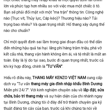
lớn và phức tạp hơn nhiều so với việc mua một chiếc ô tô.
Bạn sẽ phải đối mặt với một “ma trận” thông tin: Công nghệ
nào (Trục vít, Thủy lực, Cáp kéo)? Thương hiệu nào? Tải
trọng bao nhiêu? Và quan trọng nhất: Hố thang xây dựng thế
nào cho chuẩn?
Chỉ một quyết định sai lầm trong giai đoạn đầu có thể dẫn
đến những hậu quả tai hại: lãng phí hàng trăm triệu, phá vỡ
kết cấu nhà, thang vận hành không êm ái, và tệ nhất là mất an
toàn. Đây là lý do tại sao, bước đi quan trọng nhất, trước cả
khi ký hợp đồng, chính là
“TƯ VẤN”
.
Hiểu rõ điều này,
THANG MÁY KENZO VIỆT NAM
cung cấp
dịch vụ “Tư vấn
thang máy gia đình nhập khẩu Bình Dương
Miễn phí 24/7″. Với kinh nghiệm chuyên sâu về
lắp đặt, sửa
chữa, bảo trì thang máy
và sự hiện diện của chi nhánh ngay
tại Bình Dương, chúng tôi ở đây để trở thành chuyên gia kỹ
thuật đáng tin cậy của bạn, trước cả khi chúng ta nói về