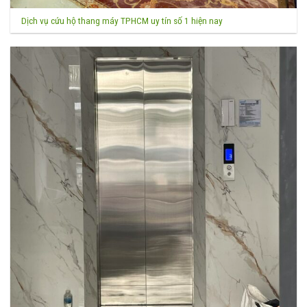
Dịch vụ cứu hộ thang máy TPHCM uy tín số 1 hiện nay