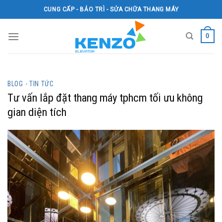
Skip
CUNG CẤP - BẢO TRÌ - SỬA CHỮA THANG MÁY
to
content
0
BLOG - TIN TỨC
Tư vấn lắp đặt thang máy tphcm tối ưu không
gian diện tích