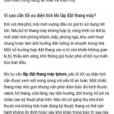
đảm bảo công năng, an toàn và thẩm mỹ.
Vì sao cần tối ưu diện tích khi lắp đặt thang máy?
Đối với nhà phố, mỗi mét vuông đều có giá trị sử dụng rất
lớn. Nếu bố trí thang máy không hợp lý, công trình có thể bị
mất diện tích phòng khách, bếp, phòng ngủ, khu sinh hoạt
chung hoặc làm ảnh hưởng đến luồng di chuyển trong nhà.
Một số trường hợp đặt thang sai vị trí còn khiến không gian
bị bí, thiếu ánh sáng, khó thông gió hoặc phá vỡ bố cục kiến
trúc ban đầu.
Khi tư vấn
lắp đặt thang máy tphcm
, yếu tố tối ưu diện tích
cần được xem xét song song với yếu tố an toàn. Một chiếc
thang máy nhỏ gọn nhưng vẫn phải đảm bảo đủ kích thước
cabin, hố thang, cửa tầng, ray dẫn hướng, đối trọng, hố pit và
chiều cao kỹ thuật phía trên. Nếu chỉ cố gắng thu nhỏ kích
thước mà không tính toán đúng kỹ thuật, thang có thể vận
hành không ổn định hoặc gây khó khăn trong bảo trì sau này.