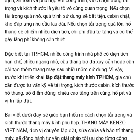
định, an toàn và phù hợp với công trình, việc chọn đúng tải
trọng và kích thước là yếu tố vô cùng quan trọng. Nếu chọn
tải trọng quá nhỏ, quá trình sử dụng sẽ bất tiện, cabin chật,
khó đáp ứng nhu cầu lâu dài. Nếu chọn tải trọng quá lớn, hố
thang sẽ chiếm nhiều diện tích, chi phí đầu tư tăng và có thể
gây lãng phí không cần thiết.
Đặc biệt tại TP.HCM, nhiều công trình nhà phố có diện tích
hạn chế, chiều ngang nhỏ, cầu thang bộ đã xây sẵn hoặc cần
cải tạo thêm thang máy sau nhiều năm sử dụng. Vì vậy,
trước khi triển khai
lắp đặt thang máy kính TPHCM
, gia chủ
cần được tư vấn kỹ về tải trọng, kích thước cabin, kích thước
hố thang, số điểm dừng, chiều cao tầng trên cùng, hố pit và
vị trí lắp đặt.
Bài viết dưới đây sẽ giúp bạn hiểu rõ cách chọn tải trọng và
kích thước thang máy kính phù hợp. THANG MÁY KENZO
VIỆT NAM, đơn vị chuyên lắp đặt, sửa chữa và bảo trì thang
máy, sẽ đồng hành tư vấn giải pháp tối ưu cho từng công