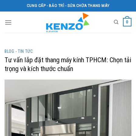
Skip
CUNG CẤP - BẢO TRÌ - SỬA CHỮA THANG MÁY
to
content
0
BLOG - TIN TỨC
Tư vấn lắp đặt thang máy kính TPHCM: Chọn tải
trọng và kích thước chuẩn