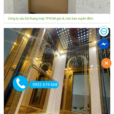
Công ty cứu hộ thang máy TPHCM giá rẻ, trực ban xuyên đêm
0932 619 668