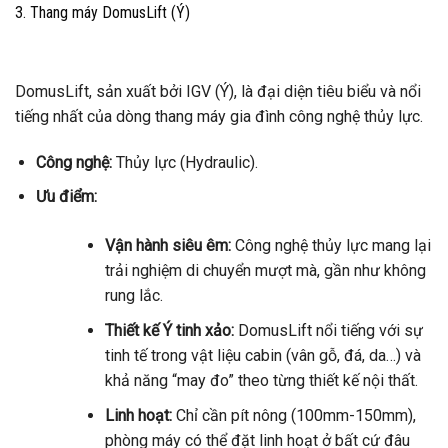
3. Thang máy DomusLift (Ý)
DomusLift, sản xuất bởi IGV (Ý), là đại diện tiêu biểu và nổi
tiếng nhất của dòng thang máy gia đình công nghệ thủy lực.
Công nghệ:
Thủy lực (Hydraulic).
Ưu điểm:
Vận hành siêu êm:
Công nghệ thủy lực mang lại
trải nghiệm di chuyển mượt mà, gần như không
rung lắc.
Thiết kế Ý tinh xảo:
DomusLift nổi tiếng với sự
tinh tế trong vật liệu cabin (vân gỗ, đá, da…) và
khả năng “may đo” theo từng thiết kế nội thất.
Linh hoạt:
Chỉ cần pít nông (100mm-150mm),
phòng máy có thể đặt linh hoạt ở bất cứ đâu