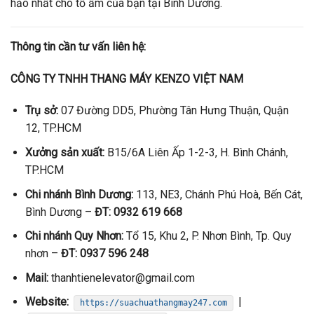
hảo nhất cho tổ ấm của bạn tại Bình Dương.
Thông tin cần tư vấn liên hệ:
CÔNG TY TNHH THANG MÁY KENZO VIỆT NAM
Trụ sở:
07 Đường DD5, Phường Tân Hưng Thuận, Quận
12, TP.HCM
Xưởng sản xuất:
B15/6A Liên Ấp 1-2-3, H. Bình Chánh,
TP.HCM
Chi nhánh Bình Dương:
113, NE3, Chánh Phú Hoà, Bến Cát,
Bình Dương –
ĐT: 0932 619 668
Chi nhánh Quy Nhơn:
Tổ 15, Khu 2, P. Nhơn Bình, Tp. Quy
nhơn –
ĐT: 0937 596 248
Mail:
thanhtienelevator@gmail.com
Website:
|
https://suachuathangmay247.com