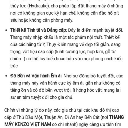
thủy lực (Hydraulic), cho phép lắp đặt thang máy ở những
nơi có không gian cực kỳ hạn chế, không cần đào hố pít
sâu hoặc không cần phòng máy.
Thiết kế Tinh tế và Đẳng cấp:
Đây là điểm mạnh tuyệt đối.
Thang máy nhập khẩu là một tác phẩm nội thất. Thiết kế
của các hãng từ Ý, Thụy Điển mang vẻ đẹp tối giản, sang
trọng, vật liệu cao cấp (kính cường lực, hợp kim, gỗ tự
nhiên…) có thể tùy biến hoàn hảo với mọi phong cách kiến
trúc.
Độ Bền và Vận hành Êm ái:
Nhờ sự đồng bộ tuyệt đối, các
thang máy này vận hành cực kỳ êm ái, gần như không có
tiếng ồn và có độ bền vượt trội, ít hỏng hóc vặt, mang lại
sự an tâm tuyệt đối cho gia chủ.
Chính vì những lý do này, các gia chủ tại các khu đô thị cao
cấp ở Thủ Dầu Một, Thuận An, Dĩ An hay Bến Cát (nơi
THANG
MÁY KENZO VIỆT NAM
có chi nhánh) ngày càng ưu tiên tìm