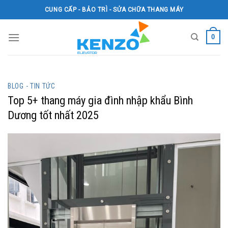
Skip
CUNG CẤP - BẢO TRÌ - SỬA CHỮA THANG MÁY
to
content
0
BLOG - TIN TỨC
Top 5+ thang máy gia đình nhập khẩu Bình
Dương tốt nhất 2025