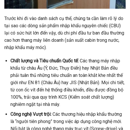
Trước khi đi vào danh sách cụ thể, chúng ta cần làm rõ lý do
tại sao các dòng sản phẩm nhập khẩu nguyên chiếc (CBU)
lại có sức hút lớn đến vậy, dù chi phí đầu tư ban đầu thường
cao hơn thang máy liên doanh (sản xuất cabin trong nước,
nhập khẩu máy móc).
Chất lượng và Tiêu chuẩn Quốc tế:
Các thang máy nhập
khẩu từ châu Âu (Ý, Đức, Thụy Điển) hay Nhật Bản đều
phải tuân thủ những tiêu chuẩn an toàn khắt khe nhất thế
giới như EN 81 (Châu Âu) hay JIS (Nhật Bản). Mọi chi tiết,
từ con ốc vít đến hệ thống điều khiển, đều được đồng bộ
100%, trải qua quy trình KCS (Kiểm soát chất lượng)
nghiêm ngặt tại nhà máy.
Công nghệ Vượt trội:
Các thương hiệu nhập khẩu thường
là “người tiên phong” trong việc áp dụng công nghệ mới.
Nổi bật là công nghệ thang máy trục vít (Screw-drive) và