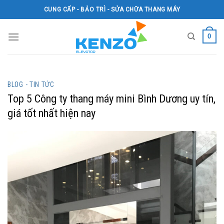
Skip
CUNG CẤP - BẢO TRÌ - SỬA CHỮA THANG MÁY
to
content
0
BLOG - TIN TỨC
Top 5 Công ty thang máy mini Bình Dương uy tín,
giá tốt nhất hiện nay