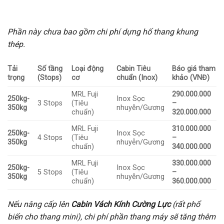
Phần này chưa bao gồm chi phí dựng hố thang khung
thép.
Tải
Số tầng
Loại động
Cabin Tiêu
Báo giá tham
trọng
(Stops)
cơ
chuẩn (Inox)
khảo (VNĐ)
MRL Fuji
290.000.000
250kg-
Inox Sọc
3 Stops
(Tiêu
–
350kg
nhuyễn/Gương
chuẩn)
320.000.000
MRL Fuji
310.000.000
250kg-
Inox Sọc
4 Stops
(Tiêu
–
350kg
nhuyễn/Gương
chuẩn)
340.000.000
MRL Fuji
330.000.000
250kg-
Inox Sọc
5 Stops
(Tiêu
–
350kg
nhuyễn/Gương
chuẩn)
360.000.000
Nếu nâng cấp lên
Cabin Vách Kính Cường Lực
(rất phổ
biến cho thang mini), chi phí phần thang máy sẽ tăng thêm