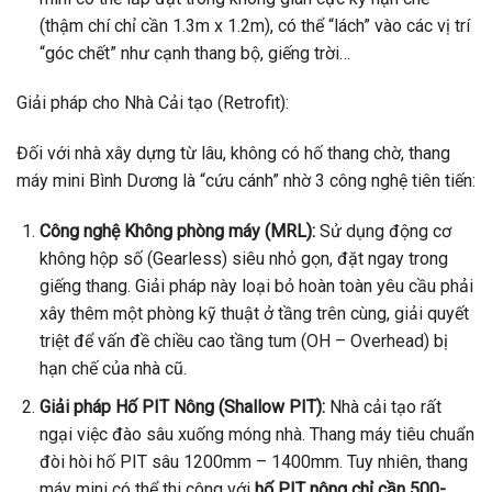
(thậm chí chỉ cần 1.3m x 1.2m), có thể “lách” vào các vị trí
“góc chết” như cạnh thang bộ, giếng trời…
Giải pháp cho Nhà Cải tạo (Retrofit):
Đối với nhà xây dựng từ lâu, không có hố thang chờ, thang
máy mini Bình Dương là “cứu cánh” nhờ 3 công nghệ tiên tiến:
Công nghệ Không phòng máy (MRL):
Sử dụng động cơ
không hộp số (Gearless) siêu nhỏ gọn, đặt ngay trong
giếng thang. Giải pháp này loại bỏ hoàn toàn yêu cầu phải
xây thêm một phòng kỹ thuật ở tầng trên cùng, giải quyết
triệt để vấn đề chiều cao tầng tum (OH – Overhead) bị
hạn chế của nhà cũ.
Giải pháp Hố PIT Nông (Shallow PIT):
Nhà cải tạo rất
ngại việc đào sâu xuống móng nhà. Thang máy tiêu chuẩn
đòi hòi hố PIT sâu 1200mm – 1400mm. Tuy nhiên, thang
máy mini có thể thi công với
hố PIT nông chỉ cần 500-