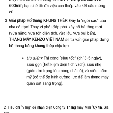
600mm
, hạn chế tối đa việc can thiệp vào kết cấu móng
cũ.
Giải pháp Hố thang KHUNG THÉP:
Đây là “ngôi sao” của
nhà cải tạo! Thay vì phải đập phá, xây hố bê tông mới
(vừa nặng, vừa tốn diện tích, vừa lâu, vừa bụi bẩn),
THANG MÁY KENZO VIỆT NAM
sẽ tư vấn giải pháp dựng
hố thang bằng khung thép
chịu lực.
Ưu điểm:
Thi công “siêu tốc” (chỉ 3-5 ngày),
siêu gọn (tiết kiệm diện tích vách), siêu nhẹ
(giảm tải trọng lên móng nhà cũ), và siêu thẩm
mỹ (có thể ốp kính cường lực để làm thang máy
quan sát sang trọng).
2. Tiêu chí “Vàng” để nhận diện Công ty Thang máy Mini “Uy tín, Giá