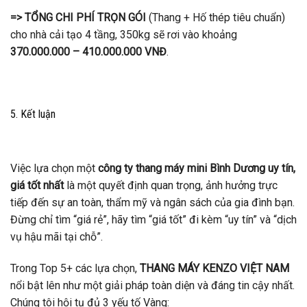
=> TỔNG CHI PHÍ TRỌN GÓI
(Thang + Hố thép tiêu chuẩn)
cho nhà cải tạo 4 tầng, 350kg sẽ rơi vào khoảng
370.000.000 – 410.000.000 VNĐ
.
5. Kết luận
Việc lựa chọn một
công ty thang máy mini Bình Dương uy tín,
giá tốt nhất
là một quyết định quan trọng, ảnh hưởng trực
tiếp đến sự an toàn, thẩm mỹ và ngân sách của gia đình bạn.
Đừng chỉ tìm “giá rẻ”, hãy tìm “giá tốt” đi kèm “uy tín” và “dịch
vụ hậu mãi tại chỗ”.
Trong Top 5+ các lựa chọn,
THANG MÁY KENZO VIỆT NAM
nổi bật lên như một giải pháp toàn diện và đáng tin cậy nhất.
Chúng tôi hội tụ đủ 3 yếu tố Vàng: