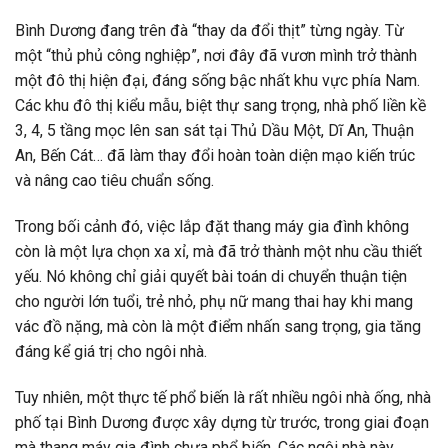
Bình Dương đang trên đà “thay da đổi thịt” từng ngày. Từ
một “thủ phủ công nghiệp”, nơi đây đã vươn mình trở thành
một đô thị hiện đại, đáng sống bậc nhất khu vực phía Nam.
Các khu đô thị kiểu mẫu, biệt thự sang trọng, nhà phố liền kề
3, 4, 5 tầng mọc lên san sát tại Thủ Dầu Một, Dĩ An, Thuận
An, Bến Cát… đã làm thay đổi hoàn toàn diện mạo kiến trúc
và nâng cao tiêu chuẩn sống.
Trong bối cảnh đó, việc lắp đặt thang máy gia đình không
còn là một lựa chọn xa xỉ, mà đã trở thành một nhu cầu thiết
yếu. Nó không chỉ giải quyết bài toán di chuyển thuận tiện
cho người lớn tuổi, trẻ nhỏ, phụ nữ mang thai hay khi mang
vác đồ nặng, mà còn là một điểm nhấn sang trọng, gia tăng
đáng kể giá trị cho ngôi nhà.
Tuy nhiên, một thực tế phổ biến là rất nhiều ngôi nhà ống, nhà
phố tại Bình Dương được xây dựng từ trước, trong giai đoạn
mà thang máy gia đình chưa phổ biến. Các ngôi nhà này