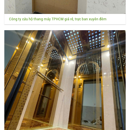
Công ty cứu hộ thang máy TPHCM giá rẻ, trực ban xuyên đêm