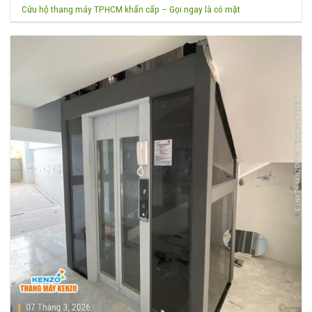
Cứu hộ thang máy TPHCM khẩn cấp – Gọi ngay là có mặt