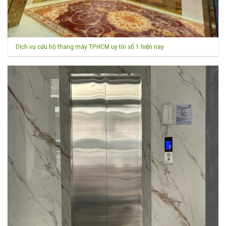
Dịch vụ cứu hộ thang máy TPHCM uy tín số 1 hiện nay