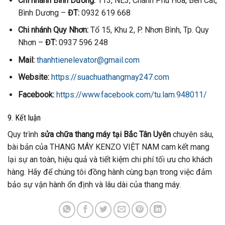
Chi nhánh Bình Dương:
113, NE3, Chánh Phú Hoà, Bến Cát,
Bình Dương –
ĐT:
0932 619 668
Chi nhánh Quy Nhơn:
Tổ 15, Khu 2, P. Nhơn Bình, Tp. Quy
Nhơn –
ĐT:
0937 596 248
Mail:
thanhtienelevator@gmail.com
Website:
https://suachuathangmay247.com
Facebook:
https://www.facebook.com/tu.lam.948011/
9. Kết luận
Quy trình
sửa chữa thang máy tại Bắc Tân Uyên
chuyên sâu,
bài bản của THANG MÁY KENZO VIỆT NAM cam kết mang
lại sự an toàn, hiệu quả và tiết kiệm chi phí tối ưu cho khách
hàng. Hãy để chúng tôi đồng hành cùng bạn trong việc đảm
bảo sự vận hành ổn định và lâu dài của thang máy.