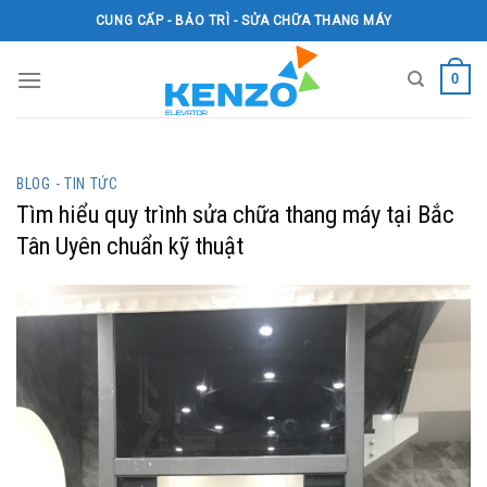
Skip
CUNG CẤP - BẢO TRÌ - SỬA CHỮA THANG MÁY
to
content
0
BLOG - TIN TỨC
Tìm hiểu quy trình sửa chữa thang máy tại Bắc
Tân Uyên chuẩn kỹ thuật