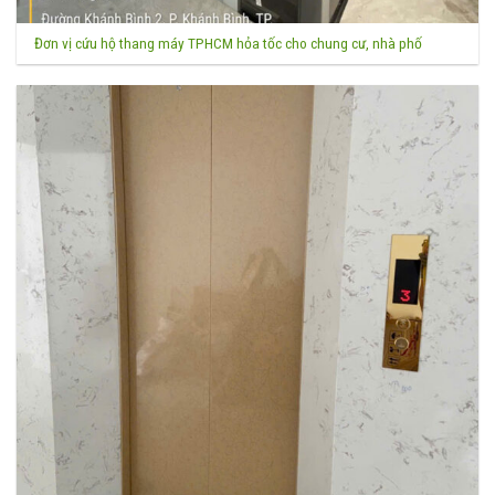
Đơn vị cứu hộ thang máy TPHCM hỏa tốc cho chung cư, nhà phố