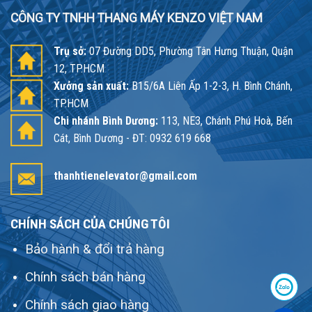
CÔNG TY TNHH THANG MÁY KENZO VIỆT NAM
Trụ sở:
07 Đường DD5, Phường Tân Hưng Thuận, Quận
12, TP.HCM
Xưởng sản xuất:
B15/6A Liên Ấp 1-2-3, H. Bình Chánh,
TP.HCM
Chi nhánh Bình Dương:
113, NE3, Chánh Phú Hoà, Bến
Cát, Bình Dương - ĐT: 0932 619 668
thanhtienelevator@gmail.com
CHÍNH SÁCH CỦA CHÚNG TÔI
Bảo hành & đổi trả hàng
Chính sách bán hàng
Chính sách giao hàng