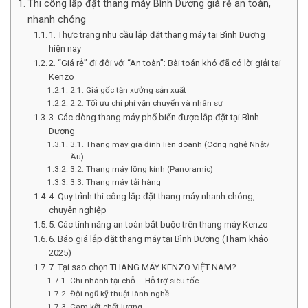
Thi công lắp đặt thang máy Bình Dương giá rẻ an toàn,
nhanh chóng
1. Thực trạng nhu cầu lắp đặt thang máy tại Bình Dương
hiện nay
2. “Giá rẻ” đi đôi với “An toàn”: Bài toán khó đã có lời giải tại
Kenzo
2.1. Giá gốc tận xưởng sản xuất
2.2. Tối ưu chi phí vận chuyển và nhân sự
3. Các dòng thang máy phổ biến được lắp đặt tại Bình
Dương
3.1. Thang máy gia đình liên doanh (Công nghệ Nhật/
Âu)
3.2. Thang máy lồng kính (Panoramic)
3.3. Thang máy tải hàng
4. Quy trình thi công lắp đặt thang máy nhanh chóng,
chuyên nghiệp
5. Các tính năng an toàn bắt buộc trên thang máy Kenzo
6. Báo giá lắp đặt thang máy tại Bình Dương (Tham khảo
2025)
7. Tại sao chọn THANG MÁY KENZO VIỆT NAM?
Chi nhánh tại chỗ – Hỗ trợ siêu tốc
Đội ngũ kỹ thuật lành nghề
Cam kết chất lượng