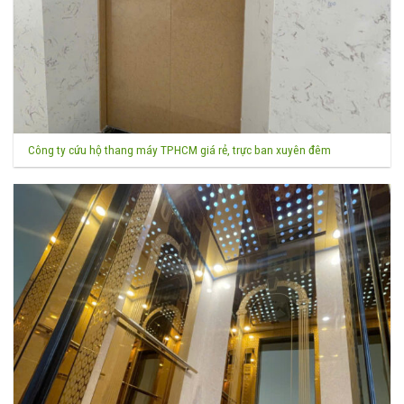
Công ty cứu hộ thang máy TPHCM giá rẻ, trực ban xuyên đêm