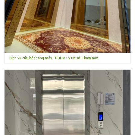
Dịch vụ cứu hộ thang máy TPHCM uy tín số 1 hiện nay