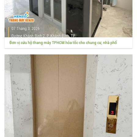
Đơn vị cứu hộ thang máy TPHCM hỏa tốc cho chung cư, nhà phố