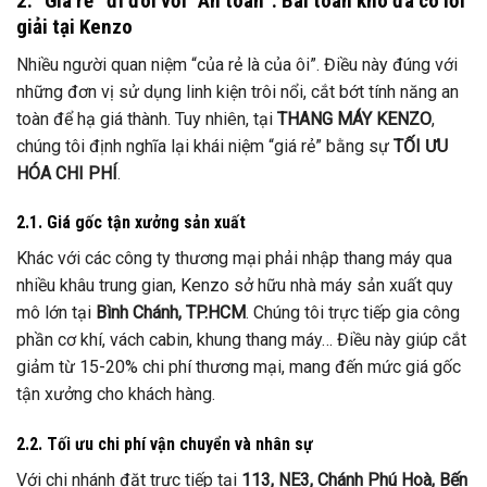
2. “Giá rẻ” đi đôi với “An toàn”: Bài toán khó đã có lời
giải tại Kenzo
Nhiều người quan niệm “của rẻ là của ôi”. Điều này đúng với
những đơn vị sử dụng linh kiện trôi nổi, cắt bớt tính năng an
toàn để hạ giá thành. Tuy nhiên, tại
THANG MÁY KENZO
,
chúng tôi định nghĩa lại khái niệm “giá rẻ” bằng sự
TỐI ƯU
HÓA CHI PHÍ
.
2.1. Giá gốc tận xưởng sản xuất
Khác với các công ty thương mại phải nhập thang máy qua
nhiều khâu trung gian, Kenzo sở hữu nhà máy sản xuất quy
mô lớn tại
Bình Chánh, TP.HCM
. Chúng tôi trực tiếp gia công
phần cơ khí, vách cabin, khung thang máy… Điều này giúp cắt
giảm từ 15-20% chi phí thương mại, mang đến mức giá gốc
tận xưởng cho khách hàng.
2.2. Tối ưu chi phí vận chuyển và nhân sự
Với chi nhánh đặt trực tiếp tại
113, NE3, Chánh Phú Hoà, Bến