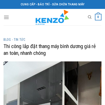
Skip
CUNG CẤP - BẢO TRÌ - SỬA CHỮA THANG MÁY
to
content
0
BLOG - TIN TỨC
Thi công lắp đặt thang máy bình dương giá rẻ
an toàn, nhanh chóng