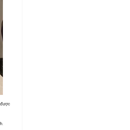
m được
h.