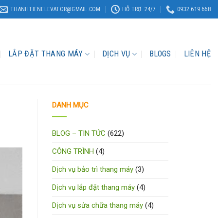
THANHTIENELEVATOR@GMAIL.COM
HỖ TRỢ: 24/7
0932 619 668
LẮP ĐẶT THANG MÁY
DỊCH VỤ
BLOGS
LIÊN HỆ
DANH MỤC
BLOG – TIN TỨC
(622)
CÔNG TRÌNH
(4)
Dịch vụ bảo trì thang máy
(3)
Dịch vụ lắp đặt thang máy
(4)
Dịch vụ sửa chữa thang máy
(4)