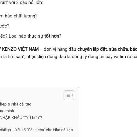
ận” với 3 câu hỏi lớn:
m bảo chất lượng?
nước?
ếc? Loại nào thực sự
tốt hơn
?
 KENZO VIỆT NAM
– đơn vị hàng đầu
chuyên lắp đặt, sửa chữa, bảo 
 lá tìm sâu”, nhận diện đúng đâu là công ty đáng tin cậy và tìm ra câ
 hẹp & Nhà cải tạo
ông minh
y NHẬP KHẨU “Tốt hơn”?
xibility) – Yếu tố “Sống còn” cho Nhà cải tạo