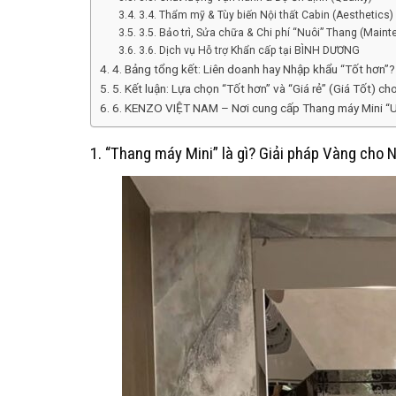
3.4. Thẩm mỹ & Tùy biến Nội thất Cabin (Aesthetics)
3.5. Bảo trì, Sửa chữa & Chi phí “Nuôi” Thang (Main
3.6. Dịch vụ Hỗ trợ Khẩn cấp tại BÌNH DƯƠNG
4. Bảng tổng kết: Liên doanh hay Nhập khẩu “Tốt hơn”?
5. Kết luận: Lựa chọn “Tốt hơn” và “Giá rẻ” (Giá Tốt) 
6. KENZO VIỆT NAM – Nơi cung cấp Thang máy Mini “Uy 
1. “Thang máy Mini” là gì? Giải pháp Vàng cho 