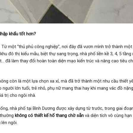
Nhập khẩu tốt hơn?
y. Từ một “thủ phủ công nghiệp”, nơi đây đã vươn mình trở thành một 
hu đô thị kiểu mẫu, biệt thự sang trọng, nhà phố liền kề 3, 4, 5 tần
át… đã làm thay đổi hoàn toàn diện mạo kiến trúc và nâng cao tiêu c
hông còn là một lựa chọn xa xỉ, mà đã trở thành một nhu cầu thiết y
ho người lớn tuổi, trẻ nhỏ, phụ nữ mang thai hay khi mang vác đồ nặn
á trị cho ngôi nhà.
à ống, nhà phố tại Bình Dương được xây dựng từ trước, trong giai đo
y thường
không có thiết kế hố thang chờ sẵn
và diện tích vô cùng hạn
g
lên ngôi.