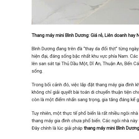
Thang máy mini Bình Dương: Giá rẻ, Liên doanh hay 
Bình Dương đang trên đà “thay da đổi thịt” từng ngà
hiện đại, đáng sống bậc nhất khu vực phía Nam. Các k
lên san sát tại Thủ Dầu Một, Dĩ An, Thuận An, Bến C
sống.
Trong bối cảnh đó, việc lắp đặt thang máy gia đình k
không chỉ giải quyết bài toán di chuyển thuận tiện c
còn là một điểm nhấn sang trọng, gia tăng đáng kể gi
Tuy nhiên, một thực tế phổ biến là rất nhiều ngôi nh
thang máy gia đình chưa phổ biến. Các ngôi nhà nà
Đây chính là lúc giải pháp
thang máy mini Bình Dươn