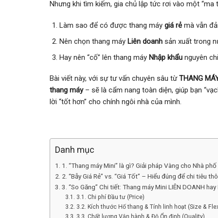
Nhưng khi tìm kiếm, gia chủ lập tức rơi vào một “ma tr
Làm sao để có được thang máy
giá rẻ
mà vẫn đả
Nên chọn thang máy
Liên doanh
sản xuất trong 
Hay nên “cố” lên thang máy
Nhập khẩu
nguyên chi
Bài viết này, với sự tư vấn chuyên sâu từ
THANG MÁY
thang máy
– sẽ là cẩm nang toàn diện, giúp bạn “vạch
lời “tốt hơn” cho chính ngôi nhà của mình.
Danh mục
1. “Thang máy Mini” là gì? Giải pháp Vàng cho Nhà phố
2. “Bẫy Giá Rẻ” vs. “Giá Tốt” – Hiểu đúng để chi tiêu th
3. “So Găng” Chi tiết: Thang máy Mini LIÊN DOANH ha
3.1. Chi phí Đầu tư (Price)
3.2. Kích thước Hố thang & Tính linh hoạt (Size & Fle
3.3. Chất lượng Vận hành & Độ Ổn định (Quality)