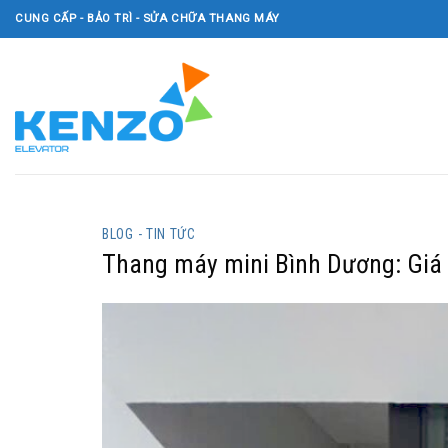
Skip
CUNG CẤP - BẢO TRÌ - SỬA CHỮA THANG MÁY
to
content
BLOG - TIN TỨC
Thang máy mini Bình Dương: Giá 