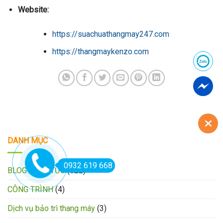
Website:
https://suachuathangmay247.com
https://thangmaykenzo.com
DANH MỤC
0932 619 668
BLOG – TIN TỨC
(622)
CÔNG TRÌNH
(4)
Dịch vụ bảo trì thang máy
(3)