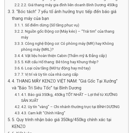
2.2. Giá thang máy gia đình liên doanh Bình Dương 450kg
3. “Bóc tách” 7 yếu tố ảnh hưởng trực tiếp đến báo giá
thang máy của bạn
1. Số điểm dừng (Số tầng phục vụ)
2. Nguồn gốc Động cơ (Máy kéo) – “Trái tim” của thang
máy
3. Công nghệ Động cơ: Có phòng máy (MR) hay Không
phòng máy (MRL)?
4. Vật liệu hoàn thiện Cabin (Thẩm mỹ & Đẳng cấp)
5. Kết cấu Hố thang: Bê tông hay Khung thép?
6. Loại cửa tầng (Mở tự động hay mở tay)
7. Vị trí và Uy tín của nhà cung cấp
4. THANG MÁY KENZO VIỆT NAM: “Giá Gốc Tại Xưởng”
và “Bảo Trì Siêu Tốc” tại Bình Dương
4.1. Báo giá 350kg, 450kg TỐT NHẤT – Lợi thế từ XƯỞNG
SẢN XUẤT
4.2. Uy tín “vàng” – Chi nhánh thường trực tại BÌNH DƯƠNG
4.3. Cam kết “Chính Hãng”
5. Quy trình nhận báo giá 350kg/450kg chính xác tại
KENZO