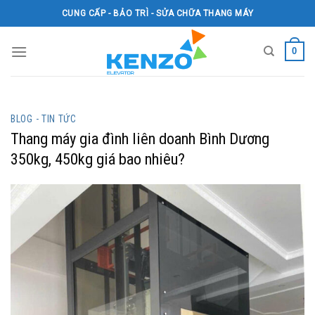
Skip
CUNG CẤP - BẢO TRÌ - SỬA CHỮA THANG MÁY
to
content
0
BLOG - TIN TỨC
Thang máy gia đình liên doanh Bình Dương
350kg, 450kg giá bao nhiêu?