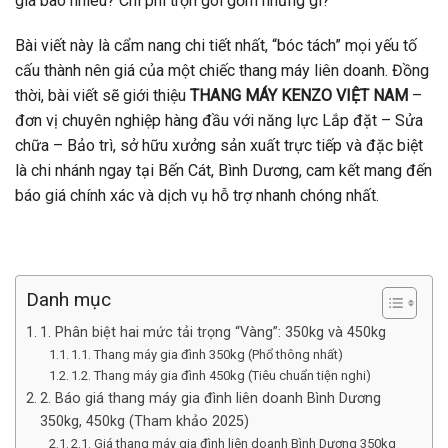
giá bao nhiêu? Chi phí trọn gói gồm những gì?”
Bài viết này là cẩm nang chi tiết nhất, “bóc tách” mọi yếu tố
cấu thành nên giá của một chiếc thang máy liên doanh. Đồng
thời, bài viết sẽ giới thiệu
THANG MÁY KENZO VIỆT NAM
–
đơn vị chuyên nghiệp hàng đầu với năng lực Lắp đặt – Sửa
chữa – Bảo trì, sở hữu xưởng sản xuất trực tiếp và đặc biệt
là chi nhánh ngay tại Bến Cát, Bình Dương, cam kết mang đến
báo giá chính xác và dịch vụ hỗ trợ nhanh chóng nhất.
Danh mục
1. Phân biệt hai mức tải trọng “Vàng”: 350kg và 450kg
1.1. Thang máy gia đình 350kg (Phổ thông nhất)
1.2. Thang máy gia đình 450kg (Tiêu chuẩn tiện nghi)
2. Báo giá thang máy gia đình liên doanh Bình Dương
350kg, 450kg (Tham khảo 2025)
2.1. Giá thang máy gia đình liên doanh Bình Dương 350kg