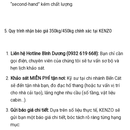
“second-hand” kém chất lượng.
5. Quy trình nhận báo giá 350kg/450kg chính xác tại KENZO
Liên hệ Hotline Bình Dương (0932 619 668):
Bạn chỉ cần
gọi điện, chuyên viên của chúng tôi sẽ tư vấn sơ bộ và
hẹn lịch khảo sát.
Khảo sát MIỄN PHÍ tận nơi:
Kỹ sư tại chi nhánh Bến Cát
sẽ đến tận nhà bạn, đo đạc hố thang (hoặc tư vấn vị trí
cho nhà cải tạo), lắng nghe nhu cầu (số tầng, vật liệu
cabin…).
Gửi báo giá chi tiết:
Dựa trên số liệu thực tế, KENZO sẽ
gửi bạn một báo giá chi tiết, bóc tách rõ ràng từng hạng
mục: