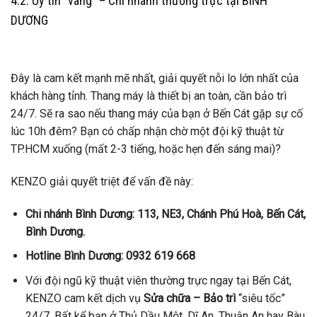
4.2. Uy tín “vàng” – Chi nhánh thường trực tại BÌNH
DƯƠNG
Đây là cam kết mạnh mẽ nhất, giải quyết nỗi lo lớn nhất của
khách hàng tỉnh. Thang máy là thiết bị an toàn, cần bảo trì
24/7. Sẽ ra sao nếu thang máy của bạn ở Bến Cát gặp sự cố
lúc 10h đêm? Bạn có chấp nhận chờ một đội kỹ thuật từ
TP.HCM xuống (mất 2-3 tiếng, hoặc hẹn đến sáng mai)?
KENZO giải quyết triệt để vấn đề này:
Chi nhánh Bình Dương:
113, NE3, Chánh Phú Hoà, Bến Cát,
Bình Dương.
Hotline Bình Dương:
0932 619 668
Với đội ngũ kỹ thuật viên thường trực ngay tại Bến Cát,
KENZO cam kết dịch vụ
Sửa chữa – Bảo trì
“siêu tốc”
24/7. Bất kể bạn ở Thủ Dầu Một, Dĩ An, Thuận An hay Bàu