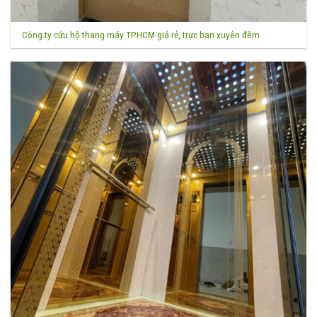
Công ty cứu hộ thang máy TPHCM giá rẻ, trực ban xuyên đêm