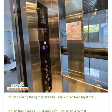
Chuyên cứu hộ thang máy TPHCM – Giải cứu an toàn tuyệt đối
Cứu hộ thang máy TPHCM khẩn cấp – Gọi ngay là có mặt