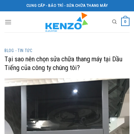
Skip
CUNG CẤP - BẢO TRÌ - SỬA CHỮA THANG MÁY
to
content
0
BLOG - TIN TỨC
Tại sao nên chọn sửa chữa thang máy tại Dầu
Tiếng của công ty chúng tôi?