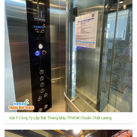
Gợi Ý Công Ty Lắp Đặt Thang Máy TPHCM Chuẩn Chất Lượng