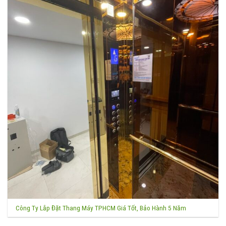
Công Ty Lắp Đặt Thang Máy TPHCM Giá Tốt, Bảo Hành 5 Năm