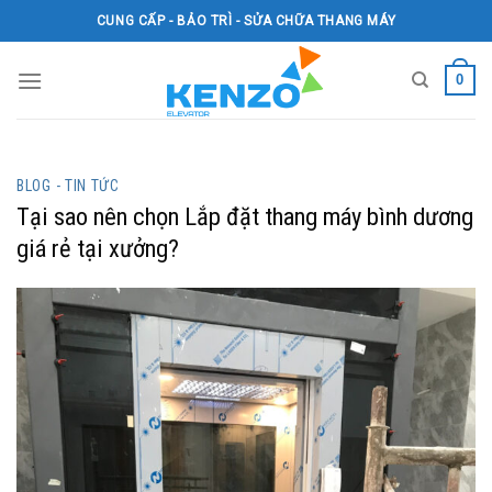
Skip
CUNG CẤP - BẢO TRÌ - SỬA CHỮA THANG MÁY
to
content
0
BLOG - TIN TỨC
Tại sao nên chọn Lắp đặt thang máy bình dương
giá rẻ tại xưởng?