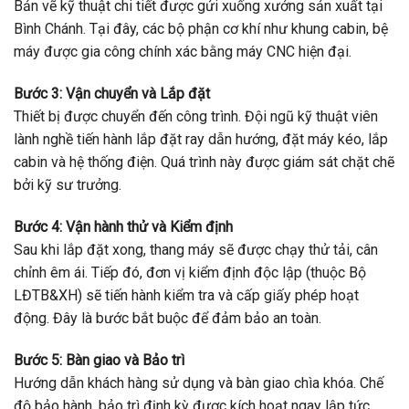
Bản vẽ kỹ thuật chi tiết được gửi xuống xưởng sản xuất tại
Bình Chánh. Tại đây, các bộ phận cơ khí như khung cabin, bệ
máy được gia công chính xác bằng máy CNC hiện đại.
Bước 3: Vận chuyển và Lắp đặt
Thiết bị được chuyển đến công trình. Đội ngũ kỹ thuật viên
lành nghề tiến hành lắp đặt ray dẫn hướng, đặt máy kéo, lắp
cabin và hệ thống điện. Quá trình này được giám sát chặt chẽ
bởi kỹ sư trưởng.
Bước 4: Vận hành thử và Kiểm định
Sau khi lắp đặt xong, thang máy sẽ được chạy thử tải, cân
chỉnh êm ái. Tiếp đó, đơn vị kiểm định độc lập (thuộc Bộ
LĐTB&XH) sẽ tiến hành kiểm tra và cấp giấy phép hoạt
động. Đây là bước bắt buộc để đảm bảo an toàn.
Bước 5: Bàn giao và Bảo trì
Hướng dẫn khách hàng sử dụng và bàn giao chìa khóa. Chế
độ bảo hành, bảo trì định kỳ được kích hoạt ngay lập tức.