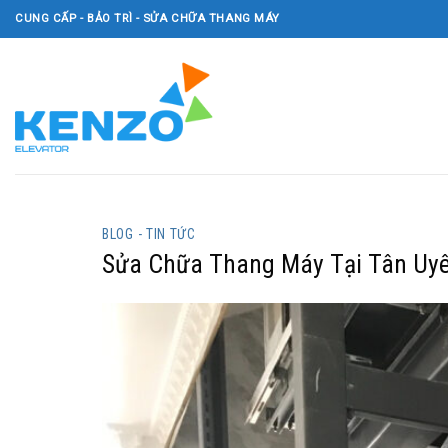
Skip
CUNG CẤP - BẢO TRÌ - SỬA CHỮA THANG MÁY
to
content
BLOG - TIN TỨC
Sửa Chữa Thang Máy Tại Tân Uyê