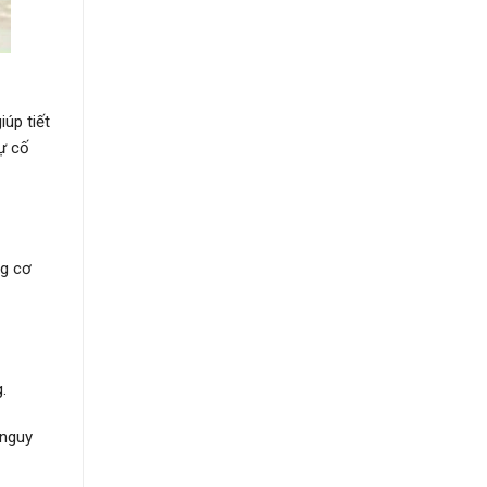
úp tiết
sự cố
ng cơ
.
 nguy