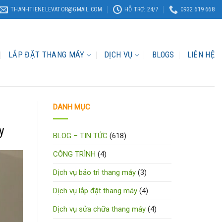
THANHTIENELEVATOR@GMAIL.COM
HỖ TRỢ: 24/7
0932 619 668
LẮP ĐẶT THANG MÁY
DỊCH VỤ
BLOGS
LIÊN HỆ
DANH MỤC
y
BLOG – TIN TỨC
(618)
CÔNG TRÌNH
(4)
Dịch vụ bảo trì thang máy
(3)
Dịch vụ lắp đặt thang máy
(4)
Dịch vụ sửa chữa thang máy
(4)