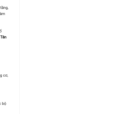
tầng,
làm
ố
 Tân
g cơ,
c bộ