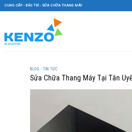
Skip
CUNG CẤP - BẢO TRÌ - SỬA CHỮA THANG MÁY
to
content
BLOG - TIN TỨC
Sửa Chữa Thang Máy Tại Tân Uyê