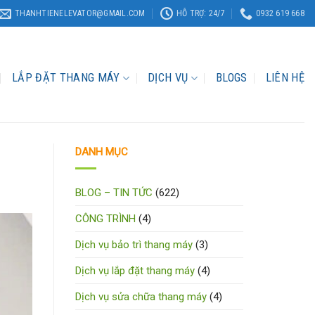
THANHTIENELEVATOR@GMAIL.COM
HỖ TRỢ: 24/7
0932 619 668
LẮP ĐẶT THANG MÁY
DỊCH VỤ
BLOGS
LIÊN HỆ
DANH MỤC
BLOG – TIN TỨC
(622)
CÔNG TRÌNH
(4)
Dịch vụ bảo trì thang máy
(3)
Dịch vụ lắp đặt thang máy
(4)
Dịch vụ sửa chữa thang máy
(4)