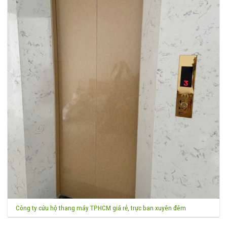
Công ty cứu hộ thang máy TPHCM giá rẻ, trực ban xuyên đêm