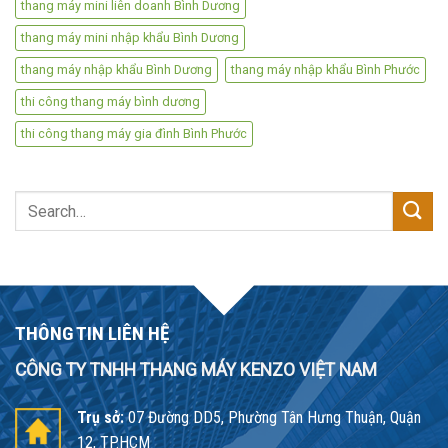
thang máy mini liên doanh Bình Dương
thang máy mini nhập khẩu Bình Dương
thang máy nhập khẩu Bình Dương
thang máy nhập khẩu Bình Phước
thi công thang máy bình dương
thi công thang máy gia đình Bình Phước
Search
for:
THÔNG TIN LIÊN HỆ
CÔNG TY TNHH THANG MÁY KENZO VIỆT NAM
Trụ sở:
07 Đường DD5, Phường Tân Hưng Thuận, Quận
12, TP.HCM