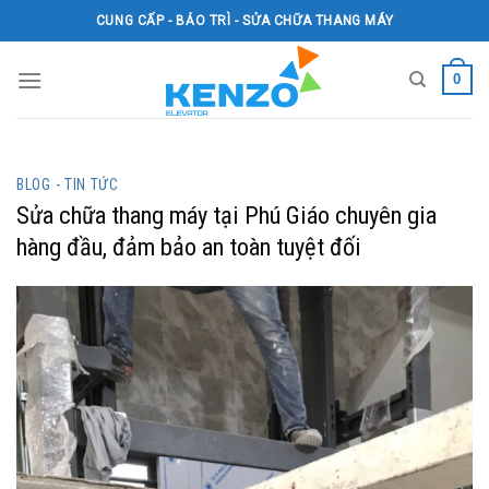
Skip
CUNG CẤP - BẢO TRÌ - SỬA CHỮA THANG MÁY
to
content
0
BLOG - TIN TỨC
Sửa chữa thang máy tại Phú Giáo chuyên gia
hàng đầu, đảm bảo an toàn tuyệt đối