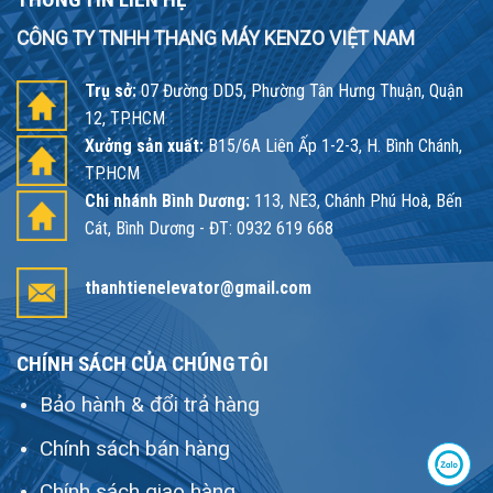
CÔNG TY TNHH THANG MÁY KENZO VIỆT NAM
Trụ sở:
07 Đường DD5, Phường Tân Hưng Thuận, Quận
12, TP.HCM
Xưởng sản xuất:
B15/6A Liên Ấp 1-2-3, H. Bình Chánh,
TP.HCM
Chi nhánh Bình Dương:
113, NE3, Chánh Phú Hoà, Bến
Cát, Bình Dương - ĐT: 0932 619 668
thanhtienelevator@gmail.com
CHÍNH SÁCH CỦA CHÚNG TÔI
Bảo hành & đổi trả hàng
Chính sách bán hàng
Chính sách giao hàng