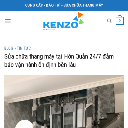
Skip
CUNG CẤP - BẢO TRÌ - SỬA CHỮA THANG MÁY
to
content
0
BLOG - TIN TỨC
Sửa chữa thang máy tại Hớn Quản 24/7 đảm
bảo vận hành ổn định bền lâu