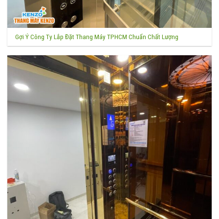
Gợi Ý Công Ty Lắp Đặt Thang Máy TPHCM Chuẩn Chất Lượng