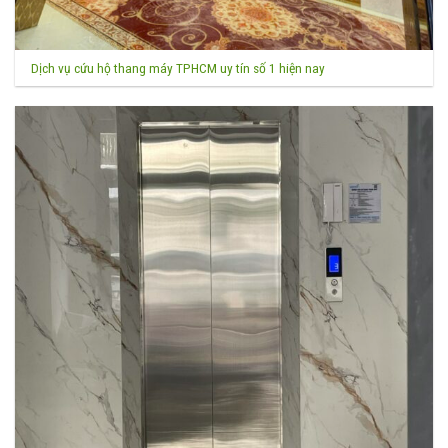
Dịch vụ cứu hộ thang máy TPHCM uy tín số 1 hiện nay