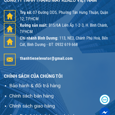
CÔNG TY TNHH THANG MÁY KENZO VIỆT NAM
Trụ sở:
07 Đường DD5, Phường Tân Hưng Thuận, Quận
12, TP.HCM
Xưởng sản xuất:
B15/6A Liên Ấp 1-2-3, H. Bình Chánh,
TP.HCM
Chi nhánh Bình Dương:
113, NE3, Chánh Phú Hoà, Bến
Cát, Bình Dương - ĐT: 0932 619 668
thanhtienelevator@gmail.com
CHÍNH SÁCH CỦA CHÚNG TÔI
Bảo hành & đổi trả hàng
Chính sách bán hàng
Chính sách giao hàng