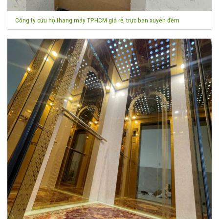
Công ty cứu hộ thang máy TPHCM giá rẻ, trực ban xuyên đêm