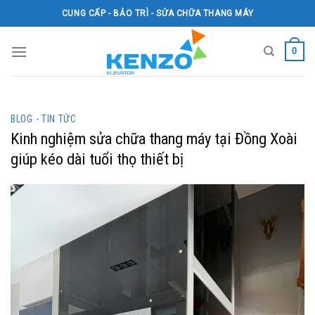
Skip
CUNG CẤP - BẢO TRÌ - SỬA CHỮA THANG MÁY
to
content
0
BLOG - TIN TỨC
Kinh nghiệm sửa chữa thang máy tại Đồng Xoài
giúp kéo dài tuổi thọ thiết bị