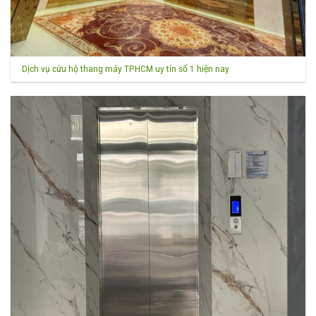
Dịch vụ cứu hộ thang máy TPHCM uy tín số 1 hiện nay