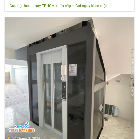
Cứu hộ thang máy TPHCM khẩn cấp – Gọi ngay là có mặt