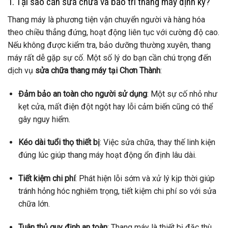
1. Tại sao cần sửa chữa và bảo trì thang máy định kỳ?
Thang máy là phương tiện vận chuyển người và hàng hóa
theo chiều thẳng đứng, hoạt động liên tục với cường độ cao.
Nếu không được kiểm tra, bảo dưỡng thường xuyên, thang
máy rất dễ gặp sự cố. Một số lý do bạn cần chú trọng đến
dịch vụ
sửa chữa thang máy tại Chơn Thành
:
Đảm bảo an toàn cho người sử dụng
: Một sự cố nhỏ như
kẹt cửa, mất điện đột ngột hay lỗi cảm biến cũng có thể
gây nguy hiểm.
Kéo dài tuổi thọ thiết bị
: Việc sửa chữa, thay thế linh kiện
đúng lúc giúp thang máy hoạt động ổn định lâu dài.
Tiết kiệm chi phí
: Phát hiện lỗi sớm và xử lý kịp thời giúp
tránh hỏng hóc nghiêm trọng, tiết kiệm chi phí so với sửa
chữa lớn.
Tuân thủ quy định an toàn
: Thang máy là thiết bị đặc thù,