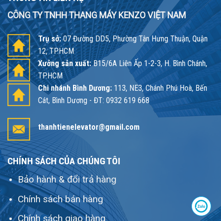
CÔNG TY TNHH THANG MÁY KENZO VIỆT NAM
Trụ sở:
07 Đường DD5, Phường Tân Hưng Thuận, Quận
12, TP.HCM
Xưởng sản xuất:
B15/6A Liên Ấp 1-2-3, H. Bình Chánh,
TP.HCM
Chi nhánh Bình Dương:
113, NE3, Chánh Phú Hoà, Bến
Cát, Bình Dương - ĐT: 0932 619 668
thanhtienelevator@gmail.com
CHÍNH SÁCH CỦA CHÚNG TÔI
Bảo hành & đổi trả hàng
Chính sách bán hàng
Chính sách giao hàng