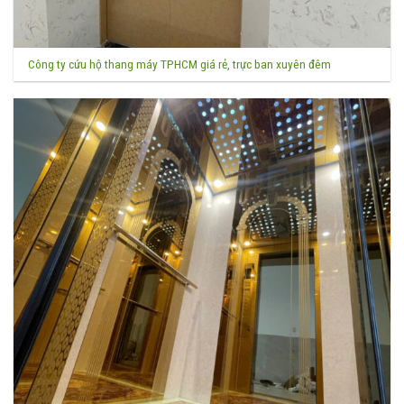
Công ty cứu hộ thang máy TPHCM giá rẻ, trực ban xuyên đêm