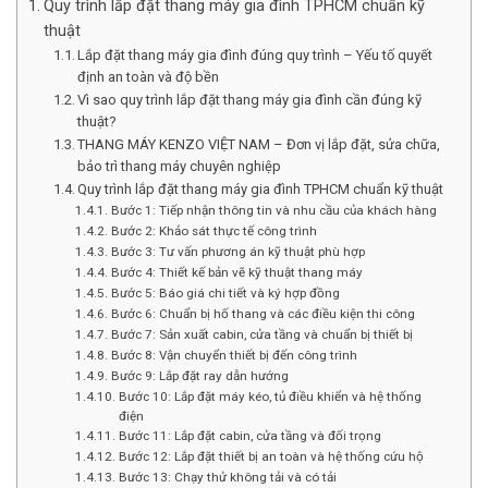
Quy trình lắp đặt thang máy gia đình TPHCM chuẩn kỹ
thuật
Lắp đặt thang máy gia đình đúng quy trình – Yếu tố quyết
định an toàn và độ bền
Vì sao quy trình lắp đặt thang máy gia đình cần đúng kỹ
thuật?
THANG MÁY KENZO VIỆT NAM – Đơn vị lắp đặt, sửa chữa,
bảo trì thang máy chuyên nghiệp
Quy trình lắp đặt thang máy gia đình TPHCM chuẩn kỹ thuật
Bước 1: Tiếp nhận thông tin và nhu cầu của khách hàng
Bước 2: Khảo sát thực tế công trình
Bước 3: Tư vấn phương án kỹ thuật phù hợp
Bước 4: Thiết kế bản vẽ kỹ thuật thang máy
Bước 5: Báo giá chi tiết và ký hợp đồng
Bước 6: Chuẩn bị hố thang và các điều kiện thi công
Bước 7: Sản xuất cabin, cửa tầng và chuẩn bị thiết bị
Bước 8: Vận chuyển thiết bị đến công trình
Bước 9: Lắp đặt ray dẫn hướng
Bước 10: Lắp đặt máy kéo, tủ điều khiển và hệ thống
điện
Bước 11: Lắp đặt cabin, cửa tầng và đối trọng
Bước 12: Lắp đặt thiết bị an toàn và hệ thống cứu hộ
Bước 13: Chạy thử không tải và có tải