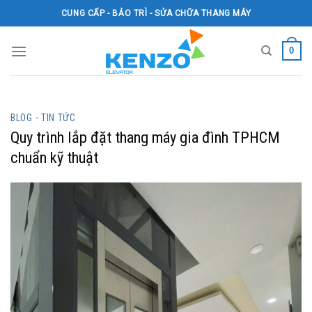
Skip
CUNG CẤP - BẢO TRÌ - SỬA CHỮA THANG MÁY
to
content
0
BLOG - TIN TỨC
Quy trình lắp đặt thang máy gia đình TPHCM
chuẩn kỹ thuật