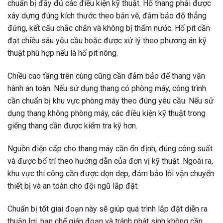
chuẩn bị đầy đủ các điều kiện kỹ thuật. Hố thang phải được
xây dựng đúng kích thước theo bản vẽ, đảm bảo độ thẳng
đứng, kết cấu chắc chắn và không bị thấm nước. Hố pit cần
đạt chiều sâu yêu cầu hoặc được xử lý theo phương án kỹ
thuật phù hợp nếu là hố pit nông.
Chiều cao tầng trên cùng cũng cần đảm bảo để thang vận
hành an toàn. Nếu sử dụng thang có phòng máy, công trình
cần chuẩn bị khu vực phòng máy theo đúng yêu cầu. Nếu sử
dụng thang không phòng máy, các điều kiện kỹ thuật trong
giếng thang cần được kiểm tra kỹ hơn.
Nguồn điện cấp cho thang máy cần ổn định, đúng công suất
và được bố trí theo hướng dẫn của đơn vị kỹ thuật. Ngoài ra,
khu vực thi công cần được dọn dẹp, đảm bảo lối vận chuyển
thiết bị và an toàn cho đội ngũ lắp đặt.
Chuẩn bị tốt giai đoạn này sẽ giúp quá trình lắp đặt diễn ra
thuận lợi, hạn chế gián đoạn và tránh phát sinh không cần