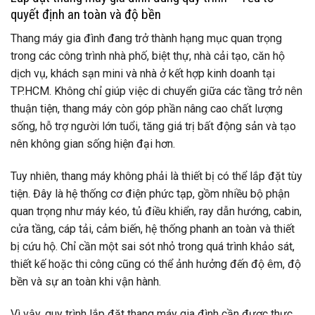
quyết định an toàn và độ bền
Thang máy gia đình đang trở thành hạng mục quan trọng
trong các công trình nhà phố, biệt thự, nhà cải tạo, căn hộ
dịch vụ, khách sạn mini và nhà ở kết hợp kinh doanh tại
TP.HCM. Không chỉ giúp việc di chuyển giữa các tầng trở nên
thuận tiện, thang máy còn góp phần nâng cao chất lượng
sống, hỗ trợ người lớn tuổi, tăng giá trị bất động sản và tạo
nên không gian sống hiện đại hơn.
Tuy nhiên, thang máy không phải là thiết bị có thể lắp đặt tùy
tiện. Đây là hệ thống cơ điện phức tạp, gồm nhiều bộ phận
quan trọng như máy kéo, tủ điều khiển, ray dẫn hướng, cabin,
cửa tầng, cáp tải, cảm biến, hệ thống phanh an toàn và thiết
bị cứu hộ. Chỉ cần một sai sót nhỏ trong quá trình khảo sát,
thiết kế hoặc thi công cũng có thể ảnh hưởng đến độ êm, độ
bền và sự an toàn khi vận hành.
Vì vậy, quy trình lắp đặt thang máy gia đình cần được thực