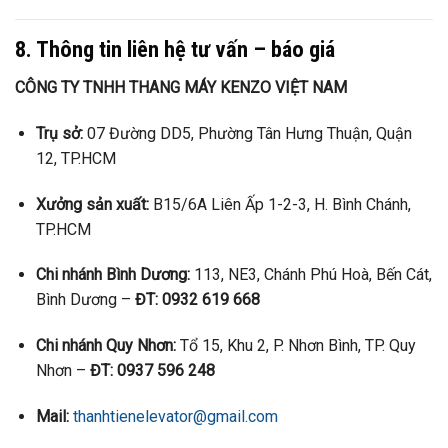
8. Thông tin liên hệ tư vấn – báo giá
CÔNG TY TNHH THANG MÁY KENZO VIỆT NAM
Trụ sở:
07 Đường DD5, Phường Tân Hưng Thuận, Quận
12, TP.HCM
Xưởng sản xuất:
B15/6A Liên Ấp 1-2-3, H. Bình Chánh,
TP.HCM
Chi nhánh Bình Dương:
113, NE3, Chánh Phú Hoà, Bến Cát,
Bình Dương –
ĐT: 0932 619 668
Chi nhánh Quy Nhơn:
Tổ 15, Khu 2, P. Nhơn Bình, TP. Quy
Nhơn –
ĐT: 0937 596 248
Mail:
thanhtienelevator@gmail.com