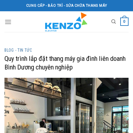
Skip
CUNG CẤP - BẢO TRÌ - SỬA CHỮA THANG MÁY
to
content
0
BLOG - TIN TỨC
Quy trình lắp đặt thang máy gia đình liên doanh
Bình Dương chuyên nghiệp