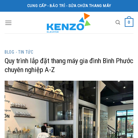
Skip
CUNG CẤP - BẢO TRÌ - SỬA CHỮA THANG MÁY
to
content
0
BLOG - TIN TỨC
Quy trình lắp đặt thang máy gia đình Bình Phước
chuyên nghiệp A-Z