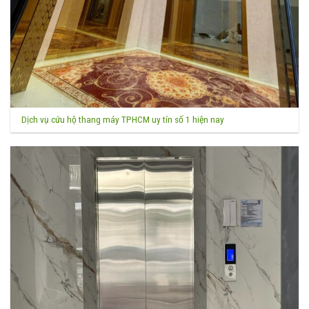
Dịch vụ cứu hộ thang máy TPHCM uy tín số 1 hiện nay