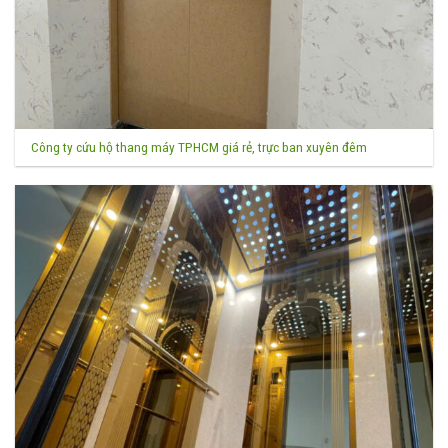
Công ty cứu hộ thang máy TPHCM giá rẻ, trực ban xuyên đêm