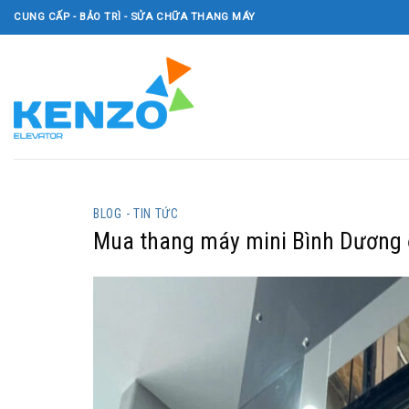
Skip
CUNG CẤP - BẢO TRÌ - SỬA CHỮA THANG MÁY
to
content
BLOG - TIN TỨC
Mua thang máy mini Bình Dương ở