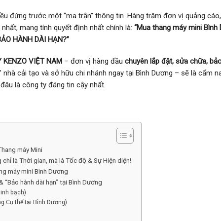
đều đứng trước một “ma trận” thông tin. Hàng trăm đơn vị quảng cáo,
n nhất, mang tính quyết định nhất chính là:
“Mua thang máy mini Bình
ộ BẢO HÀNH DÀI HẠN?”
 KENZO VIỆT NAM
– đơn vị hàng đầu
chuyên lắp đặt, sửa chữa, bảo 
ó” nhà cải tạo và sở hữu chi nhánh ngay tại Bình Dương – sẽ là cẩm n
 đâu là công ty đáng tin cậy nhất.
 Thang máy Mini
chỉ là Thời gian, mà là Tốc độ & Sự Hiện diện!
ang máy mini Bình Dương
 “Bảo hành dài hạn” tại Bình Dương
inh bạch)
 Cụ thể tại Bình Dương)