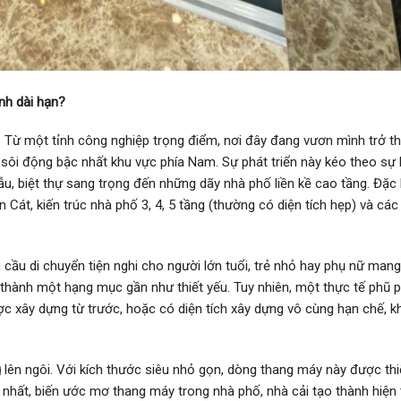
nh dài hạn?
 Từ một tỉnh công nghiệp trọng điểm, nơi đây đang vươn mình trở t
a sôi động bậc nhất khu vực phía Nam. Sự phát triển này kéo theo sự
u, biệt thự sang trọng đến những dãy nhà phố liền kề cao tầng. Đặc b
Cát, kiến trúc nhà phố 3, 4, 5 tầng (thường có diện tích hẹp) và các
ầu di chuyển tiện nghi cho người lớn tuổi, trẻ nhỏ hay phụ nữ mang 
 thành một hạng mục gần như thiết yếu. Tuy nhiên, một thực tế phũ 
ược xây dựng từ trước, hoặc có diện tích xây dựng vô cùng hạn chế, 
g
lên ngôi. Với kích thước siêu nhỏ gọn, dòng thang máy này được thi
 nhất, biến ước mơ thang máy trong nhà phố, nhà cải tạo thành hiện 