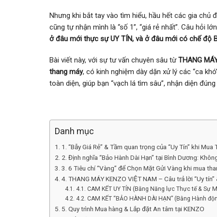
Nhưng khi bắt tay vào tìm hiểu, hầu hết các gia chủ 
cũng tự nhận mình là “số 1”, “giá rẻ nhất”. Câu hỏi lớ
ở đâu mới thực sự UY TÍN, và ở đâu mới có chế đ
Bài viết này, với sự tư vấn chuyên sâu từ
THANG MÁY
thang máy
, có kinh nghiệm dày dặn xử lý các “ca kh
toàn diện, giúp bạn “vạch lá tìm sâu”, nhận diện đúng
Danh mục
1. “Bẫy Giá Rẻ” & Tầm quan trọng của “Uy Tín” khi Mua
2. Định nghĩa “Bảo Hành Dài Hạn” tại Bình Dương: Không 
3. 6 Tiêu chí “Vàng” để Chọn Mặt Gửi Vàng khi mua th
4. THANG MÁY KENZO VIỆT NAM – Câu trả lời “Uy tín” &
4.1. CAM KẾT UY TÍN (Bằng Năng lực Thực tế & Sự M
4.2. CAM KẾT “BẢO HÀNH DÀI HẠN” (Bằng Hành động
5. Quy trình Mua hàng & Lắp đặt An tâm tại KENZO