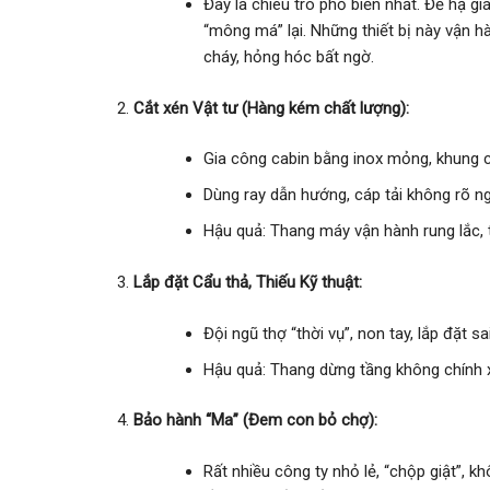
Đây là chiêu trò phổ biến nhất. Để hạ g
“mông má” lại. Những thiết bị này vận h
cháy, hỏng hóc bất ngờ.
Cắt xén Vật tư (Hàng kém chất lượng):
Gia công cabin bằng inox mỏng, khung cơ
Dùng ray dẫn hướng, cáp tải không rõ n
Hậu quả: Thang máy vận hành rung lắc, 
Lắp đặt Cẩu thả, Thiếu Kỹ thuật:
Đội ngũ thợ “thời vụ”, non tay, lắp đặt s
Hậu quả: Thang dừng tầng không chính x
Bảo hành “Ma” (Đem con bỏ chợ):
Rất nhiều công ty nhỏ lẻ, “chộp giật”, k