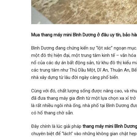
Mua thang máy mini Bình Dương ở đâu uy tín, bảo hà
Bình Dương đang chứng kiến sự “lột xác” ngoạn mục.
một đô thị hiện đại, một trung tâm kinh tế – văn hó
nổ của các dự án bất động sản, từ khu đô thị kiểu mẫ
các trung tâm như Thủ Dầu Một, Dĩ An, Thuận An, Bến 
nhà xây dựng từ lâu đời ngày càng phổ biến.
Cùng với đó, chất lượng sống được nâng cao, và nhu c
đã đưa thang máy gia đình từ một lựa chọn xa xỉ trở
là rất nhiều ngôi nhà ống, nhà phố tại Bình Dương đ
có hố thang chờ sẵn.
Đây chính là lúc giải pháp
thang máy mini Bình Dươn
chuyên biệt để “lách” vào những không gian chật hẹp