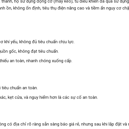
iá thành, họ sử dụng động cơ (máy kéo), tủ điều khiển đã qua sử dụn
ành ồn, không ổn định, tiêu thụ điện năng cao và tiềm ẩn nguy cơ ch
 khí yếu, không đủ tiêu chuẩn chịu lực.
guồn gốc, không đạt tiêu chuẩn.
thiếu an toàn, nhanh chóng xuống cấp.
ai tiêu chuẩn an toàn.
ác, kẹt cửa, và nguy hiểm hơn là các sự cố an toàn.
hông có địa chỉ rõ ràng sẵn sàng báo giá rẻ, nhưng sau khi lắp đặt và