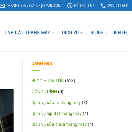
THANHTIENELEVATOR@GMAIL.COM
HỖ TRỢ: 24/7
0932 619 668
LẮP ĐẶT THANG MÁY
DỊCH VỤ
BLOGS
LIÊN HỆ
DANH MỤC
BLOG – TIN TỨC
(618)
CÔNG TRÌNH
(4)
Dịch vụ bảo trì thang máy
(3)
Dịch vụ lắp đặt thang máy
(4)
Dịch vụ sửa chữa thang máy
(4)