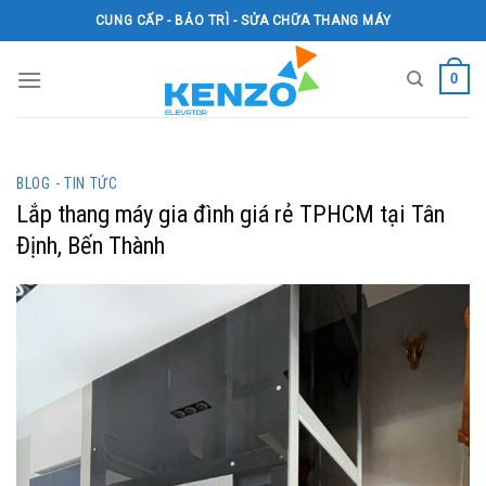
Skip
CUNG CẤP - BẢO TRÌ - SỬA CHỮA THANG MÁY
to
content
0
BLOG - TIN TỨC
Lắp thang máy gia đình giá rẻ TPHCM tại Tân
Định, Bến Thành