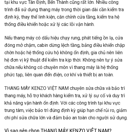
tại khu vực Tân Định, Bến Thành cũng rất lớn. Nhiều công
trình đã sử dụng thang máy trong thời gian dài cần kiểm tra
định kỳ, thay thế linh kiện, căn chỉnh cửa tầng, kiểm tra hệ
thống điều khiển hoặc xử lý các lỗi vận hành.
Nếu thang máy có dấu hiệu chạy rung, phát tiếng ồn lạ, cửa
đóng mở chậm, cabin dừng lệch tầng, bảng điều khiển chập
chờn hoặc hệ thống cứu hộ không ổn định, gia chủ nên liên
hệ đơn vị kỹ thuật để kiểm tra kịp thời. Không nên tự ý sửa
chữa nếu không có chuyên môn vì thang máy là hệ thống
phức tạp, liên quan đến điện, cơ khí và thiết bị an toàn.
THANG MÁY KENZO VIỆT NAM chuyên sửa chữa và bảo trì
thang máy, hỗ trợ khách hàng kiểm tra, xử lý sự cố và duy trì
khả năng vận hành ổn định. Với các công trình tại khu vực
trung tâm, việc bảo trì đúng định kỳ giúp hạn chế rủi ro, giảm
chi phí sửa chữa lớn và đảm bảo an toàn cho người sử dụng.
Vì sao nên chọn THANG MÁY KENZO VIỆT NAM?