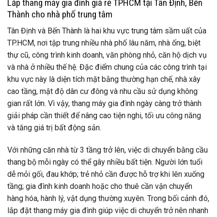
Lắp thang máy gia đình giá rẻ TPHCM tại Tân Định, Bến
Thành cho nhà phố trung tâm
Tân Định và Bến Thành là hai khu vực trung tâm sầm uất của
TP.HCM, nơi tập trung nhiều nhà phố lâu năm, nhà ống, biệt
thự cũ, công trình kinh doanh, văn phòng nhỏ, căn hộ dịch vụ
và nhà ở nhiều thế hệ. Đặc điểm chung của các công trình tại
khu vực này là diện tích mặt bằng thường hạn chế, nhà xây
cao tầng, mật độ dân cư đông và nhu cầu sử dụng không
gian rất lớn. Vì vậy, thang máy gia đình ngày càng trở thành
giải pháp cần thiết để nâng cao tiện nghi, tối ưu công năng
và tăng giá trị bất động sản.
Với những căn nhà từ 3 tầng trở lên, việc di chuyển bằng cầu
thang bộ mỗi ngày có thể gây nhiều bất tiện. Người lớn tuổi
dễ mỏi gối, đau khớp; trẻ nhỏ cần được hỗ trợ khi lên xuống
tầng; gia đình kinh doanh hoặc cho thuê cần vận chuyển
hàng hóa, hành lý, vật dụng thường xuyên. Trong bối cảnh đó,
lắp đặt thang máy gia đình giúp việc di chuyển trở nên nhanh