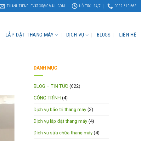
THANHTIENELEVATOR@GMAIL.COM
HỖ TRỢ: 24/7
0932 619 668
LẮP ĐẶT THANG MÁY
DỊCH VỤ
BLOGS
LIÊN HỆ
DANH MỤC
BLOG – TIN TỨC
(622)
CÔNG TRÌNH
(4)
Dịch vụ bảo trì thang máy
(3)
Dịch vụ lắp đặt thang máy
(4)
Dịch vụ sửa chữa thang máy
(4)