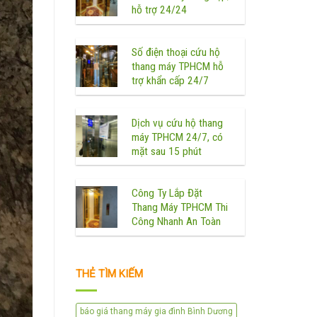
hỗ trợ 24/24
Số điện thoại cứu hộ
thang máy TPHCM hỗ
trợ khẩn cấp 24/7
Dịch vụ cứu hộ thang
máy TPHCM 24/7, có
mặt sau 15 phút
Công Ty Lắp Đặt
Thang Máy TPHCM Thi
Công Nhanh An Toàn
THẺ TÌM KIẾM
báo giá thang máy gia đình Bình Dương