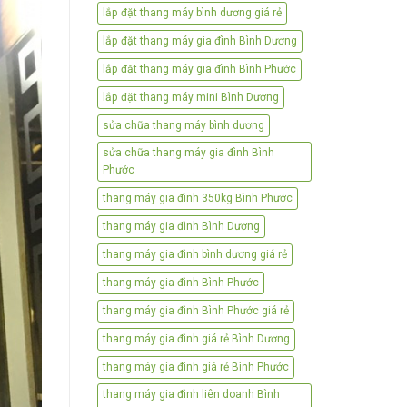
lắp đặt thang máy bình dương giá rẻ
lắp đặt thang máy gia đình Bình Dương
lắp đặt thang máy gia đình Bình Phước
lắp đặt thang máy mini Bình Dương
sửa chữa thang máy bình dương
sửa chữa thang máy gia đình Bình
Phước
thang máy gia đình 350kg Bình Phước
thang máy gia đình Bình Dương
thang máy gia đình bình dương giá rẻ
thang máy gia đình Bình Phước
thang máy gia đình Bình Phước giá rẻ
thang máy gia đình giá rẻ Bình Dương
thang máy gia đình giá rẻ Bình Phước
thang máy gia đình liên doanh Bình