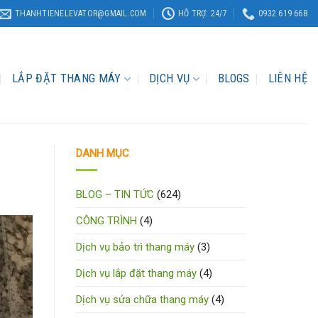
THANHTIENELEVATOR@GMAIL.COM
HỖ TRỢ: 24/7
0932 619 668
LẮP ĐẶT THANG MÁY
DỊCH VỤ
BLOGS
LIÊN HỆ
DANH MỤC
BLOG – TIN TỨC
(624)
CÔNG TRÌNH
(4)
Dịch vụ bảo trì thang máy
(3)
Dịch vụ lắp đặt thang máy
(4)
Dịch vụ sửa chữa thang máy
(4)