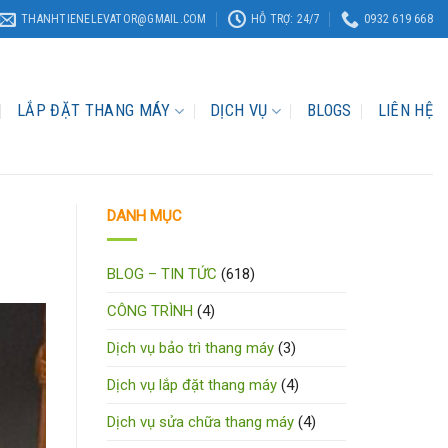
THANHTIENELEVATOR@GMAIL.COM
HỖ TRỢ: 24/7
0932 619 668
LẮP ĐẶT THANG MÁY
DỊCH VỤ
BLOGS
LIÊN HỆ
DANH MỤC
BLOG – TIN TỨC
(618)
CÔNG TRÌNH
(4)
Dịch vụ bảo trì thang máy
(3)
Dịch vụ lắp đặt thang máy
(4)
Dịch vụ sửa chữa thang máy
(4)