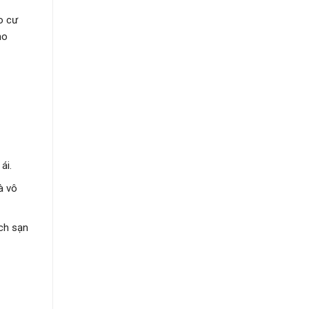
o cư
ho
ái.
à vô
ách sạn