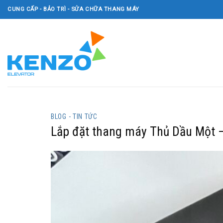
Skip
CUNG CẤP - BẢO TRÌ - SỬA CHỮA THANG MÁY
to
content
BLOG - TIN TỨC
Lắp đặt thang máy Thủ Dầu Một – 