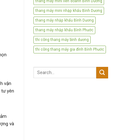
thang máy mini liên doanh Bình Dương
thang máy mini nhập khẩu Bình Dương
thang máy nhập khẩu Bình Dương
thang máy nhập khẩu Bình Phước
thi công thang máy bình dương
thi công thang máy gia đình Bình Phước
chọn
Search
for:
nh vận
 tư yên
giảm
ượng và