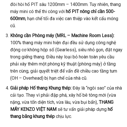
đòi hòi hố PIT sâu 1200mm – 1400mm. Tuy nhiên, thang
máy mini có thể thi công với
hố PIT nông chỉ cần 500-
600mm
, hạn chế tối đa việc can thiệp vào kết cấu móng
cũ.
Không cần Phòng máy (MRL – Machine Room Less):
100% thang máy mini hiện đại đều sử dụng công nghệ
động cơ không hộp số (Gearless), siêu nhỏ gọn, đặt ngay
trong giếng thang. Điều này loại bỏ hoàn toàn yêu cầu
phải xây thêm một phòng kỹ thuật (phòng máy) ở tầng
trên cùng, giải quyết triệt để vấn đề chiều cao tầng tum
(OH – Overhead) bị hạn chế của nhà cũ.
Giải pháp Hố thang Khung thép:
Đây là “ngôi sao” của nhà
cải tạo. Thay vì phải đập phá, xây hố bê tông mới (vừa
nặng, vừa tốn diện tích, vừa lâu, vừa bụi bẩn),
THANG
MÁY KENZO VIỆT NAM
sẽ tư vấn giải pháp dựng
hố
thang bằng khung thép
chịu lực.