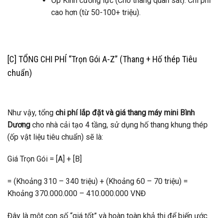
Ốp Kính cường lực (Cho thang quan sát): Chi phí
cao hơn (từ 50-100+ triệu).
[C] TỔNG CHI PHÍ “Trọn Gói A-Z” (Thang + Hố thép Tiêu
chuẩn)
Như vậy, tổng
chi phí lắp đặt và giá thang máy mini Bình
Dương
cho nhà cải tạo 4 tầng, sử dụng hố thang khung thép
(ốp vật liệu tiêu chuẩn) sẽ là:
Giá Trọn Gói = [A] + [B]
= (Khoảng 310 – 340 triệu) + (Khoảng 60 – 70 triệu) =
Khoảng 370.000.000 – 410.000.000 VNĐ
Đây là một con số “giá tốt” và hoàn toàn khả thi để biến ước