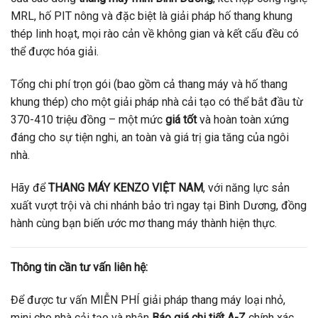
MRL, hố PIT nông và đặc biệt là giải pháp hố thang khung
thép linh hoạt, mọi rào cản về không gian và kết cấu đều có
thể được hóa giải.
Tổng chi phí trọn gói (bao gồm cả thang máy và hố thang
khung thép) cho một giải pháp nhà cải tạo có thể bắt đầu từ
370-410 triệu đồng – một mức
giá tốt
và hoàn toàn xứng
đáng cho sự tiện nghi, an toàn và giá trị gia tăng của ngôi
nhà.
Hãy để
THANG MÁY KENZO VIỆT NAM
, với năng lực sản
xuất vượt trội và chi nhánh bảo trì ngay tại Bình Dương, đồng
hành cùng bạn biến ước mơ thang máy thành hiện thực.
Thông tin cần tư vấn liên hệ:
Để được tư vấn MIỄN PHÍ giải pháp thang máy loại nhỏ,
mini cho nhà cải tạo và nhận
Báo giá chi tiết A-Z
chính xác