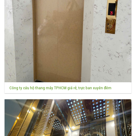
Công ty cứu hộ thang máy TPHCM giá rẻ, trực ban xuyên đêm