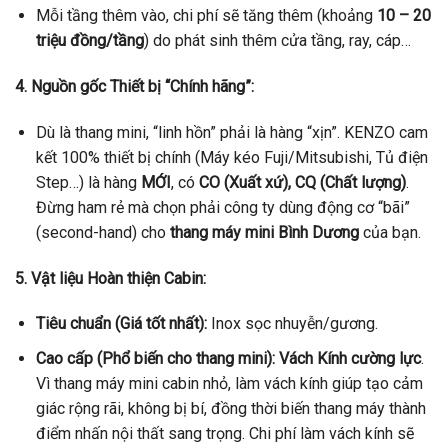
Mỗi tầng thêm vào, chi phí sẽ tăng thêm (khoảng
10 – 20
triệu đồng/tầng
) do phát sinh thêm cửa tầng, ray, cáp…
4. Nguồn gốc Thiết bị “Chính hãng”:
Dù là thang mini, “linh hồn” phải là hàng “xịn”. KENZO cam
kết 100% thiết bị chính (Máy kéo Fuji/Mitsubishi, Tủ điện
Step…) là hàng
MỚI
, có
CO (Xuất xứ), CQ (Chất lượng)
.
Đừng ham rẻ mà chọn phải công ty dùng động cơ “bãi”
(second-hand) cho
thang máy mini Bình Dương
của bạn.
5. Vật liệu Hoàn thiện Cabin:
Tiêu chuẩn (Giá tốt nhất):
Inox sọc nhuyễn/gương.
Cao cấp (Phổ biến cho thang mini):
Vách Kính cường lực
.
Vì thang máy mini cabin nhỏ, làm vách kính giúp tạo cảm
giác rộng rãi, không bị bí, đồng thời biến thang máy thành
điểm nhấn nội thất sang trọng. Chi phí làm vách kính sẽ