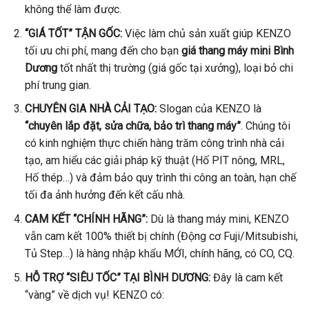
không thể làm được.
“GIÁ TỐT” TẬN GỐC:
Việc làm chủ sản xuất giúp KENZO
tối ưu chi phí, mang đến cho bạn
giá thang máy mini Bình
Dương
tốt nhất thị trường (giá gốc tại xưởng), loại bỏ chi
phí trung gian.
CHUYÊN GIA NHÀ CẢI TẠO:
Slogan của KENZO là
“chuyên lắp đặt, sửa chữa, bảo trì thang máy”
. Chúng tôi
có kinh nghiệm thực chiến hàng trăm công trình nhà cải
tạo, am hiểu các giải pháp kỹ thuật (Hố PIT nông, MRL,
Hố thép…) và đảm bảo quy trình thi công an toàn, hạn chế
tối đa ảnh hưởng đến kết cấu nhà.
CAM KẾT “CHÍNH HÃNG”:
Dù là thang máy mini, KENZO
vẫn cam kết 100% thiết bị chính (Động cơ Fuji/Mitsubishi,
Tủ Step…) là hàng nhập khẩu MỚI, chính hãng, có CO, CQ.
HỖ TRỢ “SIÊU TỐC” TẠI BÌNH DƯƠNG:
Đây là cam kết
“vàng” về dịch vụ! KENZO có: