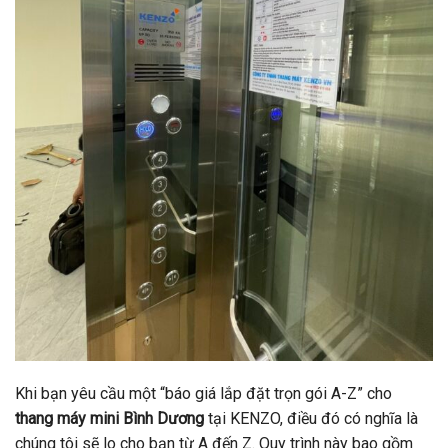
Khi bạn yêu cầu một “báo giá lắp đặt trọn gói A-Z” cho
thang máy mini Bình Dương
tại KENZO, điều đó có nghĩa là
chúng tôi sẽ lo cho bạn từ A đến Z. Quy trình này bao gồm