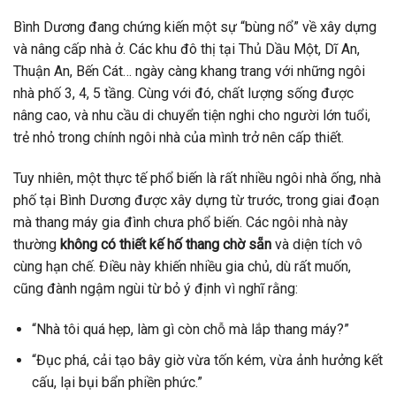
Bình Dương đang chứng kiến một sự “bùng nổ” về xây dựng
và nâng cấp nhà ở. Các khu đô thị tại Thủ Dầu Một, Dĩ An,
Thuận An, Bến Cát… ngày càng khang trang với những ngôi
nhà phố 3, 4, 5 tầng. Cùng với đó, chất lượng sống được
nâng cao, và nhu cầu di chuyển tiện nghi cho người lớn tuổi,
trẻ nhỏ trong chính ngôi nhà của mình trở nên cấp thiết.
Tuy nhiên, một thực tế phổ biến là rất nhiều ngôi nhà ống, nhà
phố tại Bình Dương được xây dựng từ trước, trong giai đoạn
mà thang máy gia đình chưa phổ biến. Các ngôi nhà này
thường
không có thiết kế hố thang chờ sẵn
và diện tích vô
cùng hạn chế. Điều này khiến nhiều gia chủ, dù rất muốn,
cũng đành ngậm ngùi từ bỏ ý định vì nghĩ rằng:
“Nhà tôi quá hẹp, làm gì còn chỗ mà lắp thang máy?”
“Đục phá, cải tạo bây giờ vừa tốn kém, vừa ảnh hưởng kết
cấu, lại bụi bẩn phiền phức.”