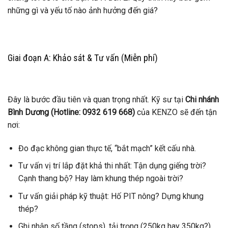
những gì và yếu tố nào ảnh hưởng đến giá?
Giai đoạn A: Khảo sát & Tư vấn (Miễn phí)
Đây là bước đầu tiên và quan trọng nhất. Kỹ sư tại
Chi nhánh
Bình Dương (Hotline: 0932 619 668)
của KENZO sẽ đến tận
nơi:
Đo đạc không gian thực tế, “bắt mạch” kết cấu nhà.
Tư vấn vị trí lắp đặt khả thi nhất: Tận dụng giếng trời?
Cạnh thang bộ? Hay làm khung thép ngoài trời?
Tư vấn giải pháp kỹ thuật: Hố PIT nông? Dựng khung
thép?
Ghi nhận số tầng (stops), tải trọng (250kg hay 350kg?).