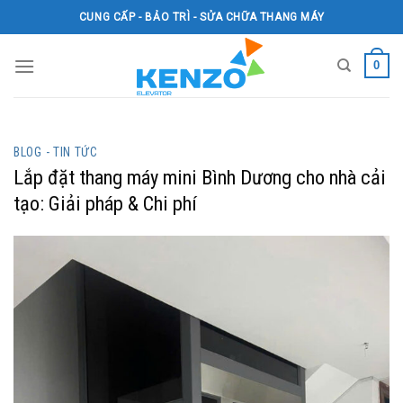
Skip
CUNG CẤP - BẢO TRÌ - SỬA CHỮA THANG MÁY
to
content
0
BLOG - TIN TỨC
Lắp đặt thang máy mini Bình Dương cho nhà cải
tạo: Giải pháp & Chi phí