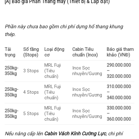
[A] Báo giá Phần Thang máy (Thiết bị & Lắp đặt)
Phần này chưa bao gồm chi phí dựng hố thang khung
thép.
Tải
Số tầng
Loại động
Cabin Tiêu
Báo giá tham
trọng
(Stops)
cơ
chuẩn (Inox)
khảo (VNĐ)
MRL Fuji
290.000.000
250kg-
Inox Sọc
3 Stops
(Tiêu
–
350kg
nhuyễn/Gương
chuẩn)
320.000.000
MRL Fuji
310.000.000
250kg-
Inox Sọc
4 Stops
(Tiêu
–
350kg
nhuyễn/Gương
chuẩn)
340.000.000
MRL Fuji
330.000.000
250kg-
Inox Sọc
5 Stops
(Tiêu
–
350kg
nhuyễn/Gương
chuẩn)
360.000.000
Nếu nâng cấp lên
Cabin Vách Kính Cường Lực
, chi phí