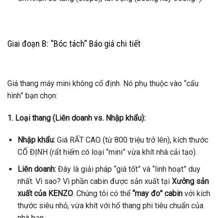
Giai đoạn B: “Bóc tách” Báo giá chi tiết
Giá thang máy mini không cố định. Nó phụ thuộc vào “cấu
hình” bạn chọn:
1. Loại thang (Liên doanh vs. Nhập khẩu):
Nhập khẩu:
Giá RẤT CAO (từ 800 triệu trở lên), kích thước
CỐ ĐỊNH (rất hiếm có loại “mini” vừa khít nhà cải tạo).
Liên doanh:
Đây là giải pháp “giá tốt” và “linh hoạt” duy
nhất. Vì sao? Vì phần cabin được sản xuất tại
Xưởng sản
xuất của KENZO
. Chúng tôi có thể
“may đo” cabin
với kích
thước siêu nhỏ, vừa khít với hố thang phi tiêu chuẩn của
nhà bạn.