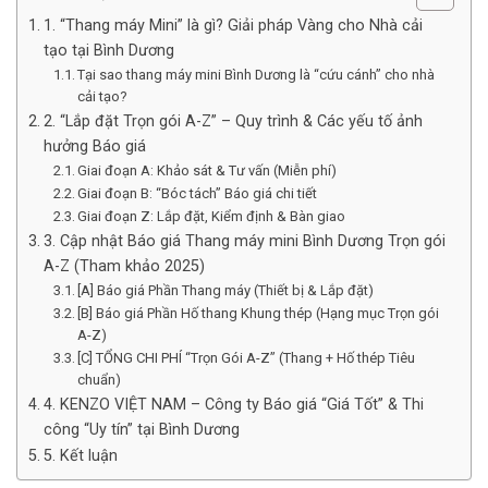
1. “Thang máy Mini” là gì? Giải pháp Vàng cho Nhà cải
tạo tại Bình Dương
Tại sao thang máy mini Bình Dương là “cứu cánh” cho nhà
cải tạo?
2. “Lắp đặt Trọn gói A-Z” – Quy trình & Các yếu tố ảnh
hưởng Báo giá
Giai đoạn A: Khảo sát & Tư vấn (Miễn phí)
Giai đoạn B: “Bóc tách” Báo giá chi tiết
Giai đoạn Z: Lắp đặt, Kiểm định & Bàn giao
3. Cập nhật Báo giá Thang máy mini Bình Dương Trọn gói
A-Z (Tham khảo 2025)
[A] Báo giá Phần Thang máy (Thiết bị & Lắp đặt)
[B] Báo giá Phần Hố thang Khung thép (Hạng mục Trọn gói
A-Z)
[C] TỔNG CHI PHÍ “Trọn Gói A-Z” (Thang + Hố thép Tiêu
chuẩn)
4. KENZO VIỆT NAM – Công ty Báo giá “Giá Tốt” & Thi
công “Uy tín” tại Bình Dương
5. Kết luận