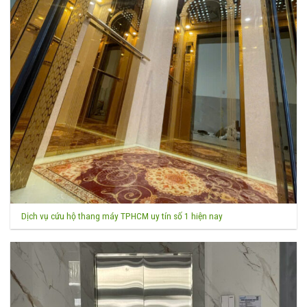
Dịch vụ cứu hộ thang máy TPHCM uy tín số 1 hiện nay