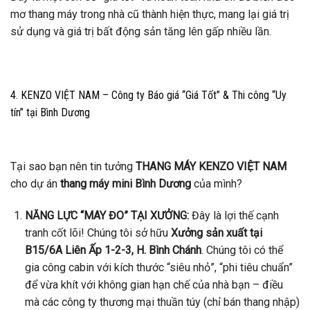
mơ thang máy trong nhà cũ thành hiện thực, mang lại giá trị
sử dụng và giá trị bất động sản tăng lên gấp nhiều lần.
4. KENZO VIỆT NAM – Công ty Báo giá “Giá Tốt” & Thi công “Uy
tín” tại Bình Dương
Tại sao bạn nên tin tưởng
THANG MÁY KENZO VIỆT NAM
cho dự án
thang máy mini Bình Dương
của mình?
NĂNG LỰC “MAY ĐO” TẠI XƯỞNG:
Đây là lợi thế cạnh
tranh cốt lõi! Chúng tôi sở hữu
Xưởng sản xuất tại
B15/6A Liên Ấp 1-2-3, H. Bình Chánh
. Chúng tôi có thể
gia công cabin với kích thước “siêu nhỏ”, “phi tiêu chuẩn”
để vừa khít với không gian hạn chế của nhà bạn – điều
mà các công ty thương mại thuần túy (chỉ bán thang nhập)