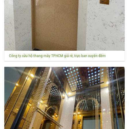
Công ty cứu hộ thang máy TPHCM giá rẻ, trực ban xuyên đêm