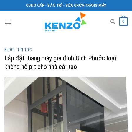
Skip
CUNG CẤP - BẢO TRÌ - SỬA CHỮA THANG MÁY
to
content
0
BLOG - TIN TỨC
Lắp đặt thang máy gia đình Bình Phước loại
không hố pit cho nhà cải tạo