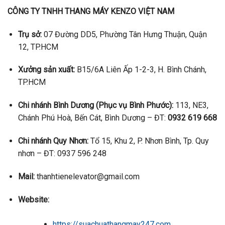
CÔNG TY TNHH THANG MÁY KENZO VIỆT NAM
Trụ sở:
07 Đường DD5, Phường Tân Hưng Thuận, Quận
12, TP.HCM
Xưởng sản xuất:
B15/6A Liên Ấp 1-2-3, H. Bình Chánh,
TP.HCM
Chi nhánh Bình Dương (Phục vụ Bình Phước):
113, NE3,
Chánh Phú Hoà, Bến Cát, Bình Dương – ĐT:
0932 619 668
Chi nhánh Quy Nhơn:
Tổ 15, Khu 2, P. Nhơn Bình, Tp. Quy
nhơn – ĐT: 0937 596 248
Mail:
thanhtienelevator@gmail.com
Website:
https://suachuathangmay247.com