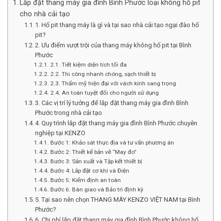
Lắp đặt thang máy gia đình Bình Phước loại không hố pit
cho nhà cải tạo
1. Hố pit thang máy là gì và tại sao nhà cải tạo ngại đào hố
pit?
2. Ưu điểm vượt trội của thang máy không hố pit tại Bình
Phước
2.1. Tiết kiệm diện tích tối đa
2.2. Thi công nhanh chóng, sạch thiết bị
2.3. Thẩm mỹ hiện đại với vách kính sang trọng
2.4. An toàn tuyệt đối cho người sử dụng
3. Các vị trí lý tưởng để lắp đặt thang máy gia đình Bình
Phước trong nhà cải tạo
4. Quy trình lắp đặt thang máy gia đình Bình Phước chuyên
nghiệp tại KENZO
Bước 1: Khảo sát thực địa và tư vấn phương án
Bước 2: Thiết kế bản vẽ “May đo”
Bước 3: Sản xuất và Tập kết thiết bị
Bước 4: Lắp đặt cơ khí và Điện
Bước 5: Kiểm định an toàn
Bước 6: Bàn giao và Bảo trì định kỳ
5. Tại sao nên chọn THANG MÁY KENZO VIỆT NAM tại Bình
Phước?
6. Chi phí lắp đặt thang máy gia đình Bình Phước không hố