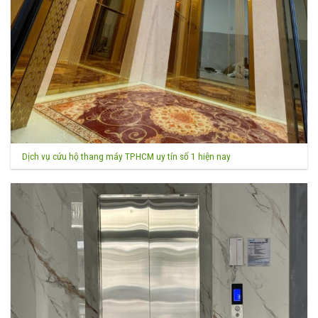
Dịch vụ cứu hộ thang máy TPHCM uy tín số 1 hiện nay