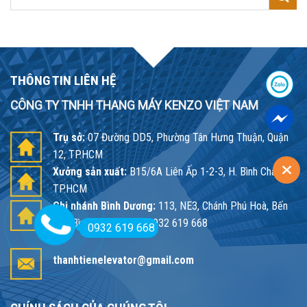
for:
THÔNG TIN LIÊN HỆ
CÔNG TY TNHH THANG MÁY KENZO VIỆT NAM
Trụ sở:
07 Đường DD5, Phường Tân Hưng Thuận, Quận
12, TP.HCM
Xưởng sản xuất:
B15/6A Liên Ấp 1-2-3, H. Bình Chánh,
TP.HCM
Chi nhánh Bình Dương:
113, NE3, Chánh Phú Hoà, Bến
Cát, Bình Dương - ĐT: 0932 619 668
0932 619 668
thanhtienelevator@gmail.com