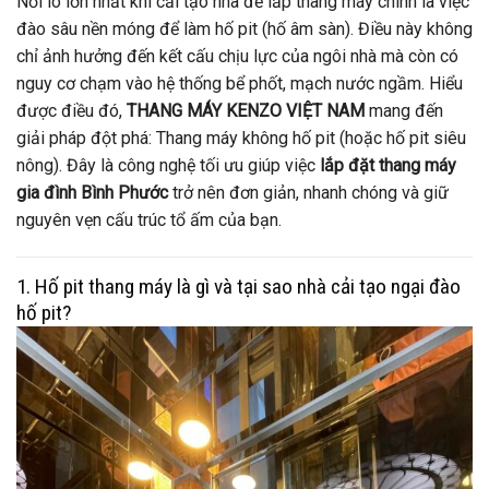
Nỗi lo lớn nhất khi cải tạo nhà để lắp thang máy chính là việc
đào sâu nền móng để làm hố pit (hố âm sàn). Điều này không
chỉ ảnh hưởng đến kết cấu chịu lực của ngôi nhà mà còn có
nguy cơ chạm vào hệ thống bể phốt, mạch nước ngầm. Hiểu
được điều đó,
THANG MÁY KENZO VIỆT NAM
mang đến
giải pháp đột phá: Thang máy không hố pit (hoặc hố pit siêu
nông). Đây là công nghệ tối ưu giúp việc
lắp đặt thang máy
gia đình Bình Phước
trở nên đơn giản, nhanh chóng và giữ
nguyên vẹn cấu trúc tổ ấm của bạn.
1. Hố pit thang máy là gì và tại sao nhà cải tạo ngại đào
hố pit?