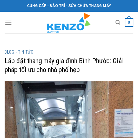
Skip
CUNG CẤP - BẢO TRÌ - SỬA CHỮA THANG MÁY
to
content
0
BLOG - TIN TỨC
Lắp đặt thang máy gia đình Bình Phước: Giải
pháp tối ưu cho nhà phố hẹp