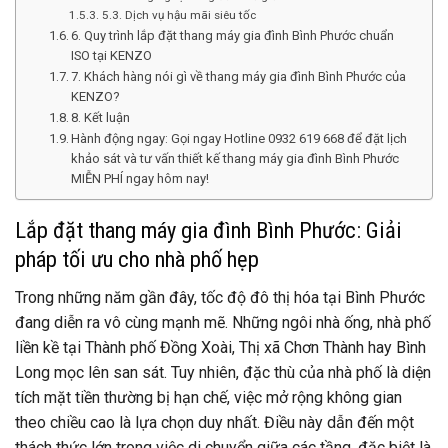
5.3. Dịch vụ hậu mãi siêu tốc
6. Quy trình lắp đặt thang máy gia đình Bình Phước chuẩn
ISO tại KENZO
7. Khách hàng nói gì về thang máy gia đình Bình Phước của
KENZO?
8. Kết luận
Hành động ngay: Gọi ngay Hotline 0932 619 668 để đặt lịch
khảo sát và tư vấn thiết kế thang máy gia đình Bình Phước
MIỄN PHÍ ngay hôm nay!
Lắp đặt thang máy gia đình Bình Phước: Giải
pháp tối ưu cho nhà phố hẹp
Trong những năm gần đây, tốc độ đô thị hóa tại Bình Phước
đang diễn ra vô cùng mạnh mẽ. Những ngôi nhà ống, nhà phố
liền kề tại Thành phố Đồng Xoài, Thị xã Chơn Thành hay Bình
Long mọc lên san sát. Tuy nhiên, đặc thù của nhà phố là diện
tích mặt tiền thường bị hạn chế, việc mở rộng không gian
theo chiều cao là lựa chọn duy nhất. Điều này dẫn đến một
thách thức lớn trong việc di chuyển giữa các tầng, đặc biệt là