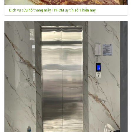
Dịch vụ cứu hộ thang máy TPHCM uy tín số 1 hiện nay