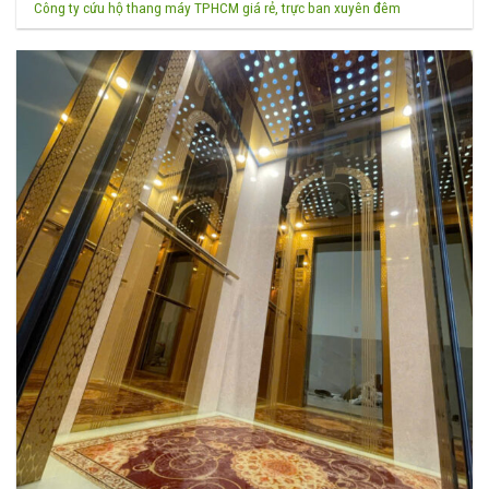
Công ty cứu hộ thang máy TPHCM giá rẻ, trực ban xuyên đêm