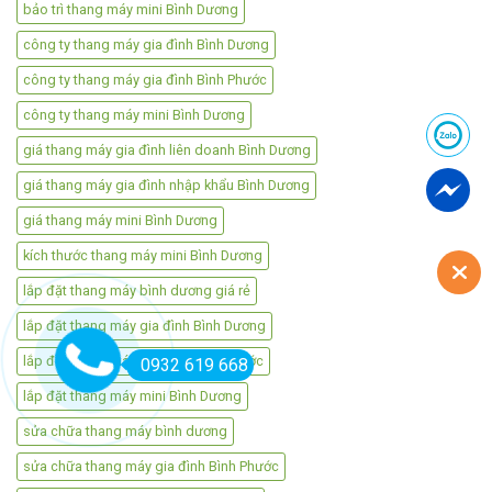
bảo trì thang máy mini Bình Dương
công ty thang máy gia đình Bình Dương
công ty thang máy gia đình Bình Phước
công ty thang máy mini Bình Dương
giá thang máy gia đình liên doanh Bình Dương
giá thang máy gia đình nhập khẩu Bình Dương
giá thang máy mini Bình Dương
kích thước thang máy mini Bình Dương
lắp đặt thang máy bình dương giá rẻ
lắp đặt thang máy gia đình Bình Dương
lắp đặt thang máy gia đình Bình Phước
0932 619 668
lắp đặt thang máy mini Bình Dương
sửa chữa thang máy bình dương
sửa chữa thang máy gia đình Bình Phước