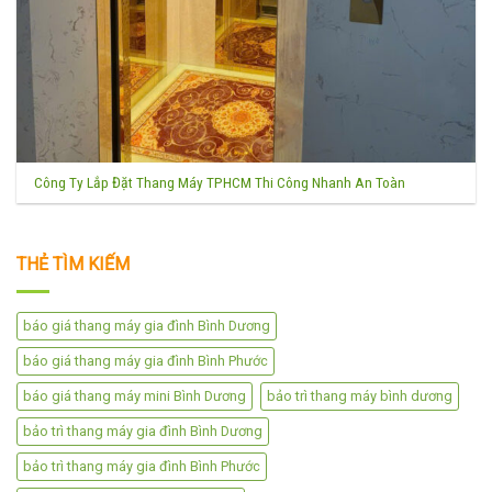
Công Ty Lắp Đặt Thang Máy TPHCM Thi Công Nhanh An Toàn
THẺ TÌM KIẾM
báo giá thang máy gia đình Bình Dương
báo giá thang máy gia đình Bình Phước
báo giá thang máy mini Bình Dương
bảo trì thang máy bình dương
bảo trì thang máy gia đình Bình Dương
bảo trì thang máy gia đình Bình Phước