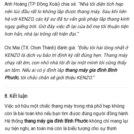
Anh Hoàng (TP. Đồng Xoài) chia sẻ:
“Nhà tôi diện tích hẹp
nên lúc đầu rất lo không lắp được thang máy. Sau khi liên
hệ với KENZO, các kỹ sư đã tư vấn giải pháp lắp thang kính
ngay giếng trời. Giờ đây việc đi lại của bố mẹ tôi thuận tiện
hơn hẳn, nhà lại trông rất hiện đại.”
Chị Mai (TX. Chơn Thành) đánh giá:
“Điều tôi hài lòng nhất ở
KENZO là dịch vụ bảo trì định kỳ rất đúng hẹn. Thang máy
chạy rất êm, con nhỏ nhà tôi đi lại một mình tôi cũng thấy
an tâm. Nếu ai có ý định lắp
thang máy gia đình Bình
Phước
, tôi chắc chắn sẽ giới thiệu KENZO.”
8. Kết luận
Việc sở hữu một chiếc thang máy trong nhà phố hẹp không
còn là bài toán khó nếu bạn tìm được đúng người đồng hành.
Hệ thống
thang máy gia đình Bình Phước
không chỉ mang lại
sự tiện nghi, an toàn mà còn là biểu tượng cho sự thịnh