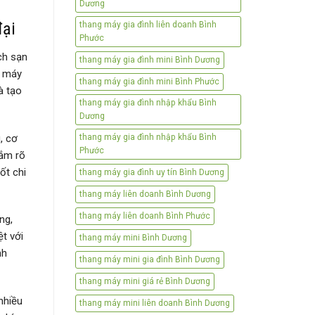
Dương
đại
thang máy gia đình liên doanh Bình
Phước
ch sạn
thang máy gia đình mini Bình Dương
g máy
thang máy gia đình mini Bình Phước
à tạo
thang máy gia đình nhập khẩu Bình
Dương
, cơ
thang máy gia đình nhập khẩu Bình
Phước
nắm rõ
ốt chi
thang máy gia đình uy tín Bình Dương
thang máy liên doanh Bình Dương
thang máy liên doanh Bình Phước
ng,
ệt với
thang máy mini Bình Dương
nh
thang máy mini gia đình Bình Dương
thang máy mini giá rẻ Bình Dương
nhiều
thang máy mini liên doanh Bình Dương