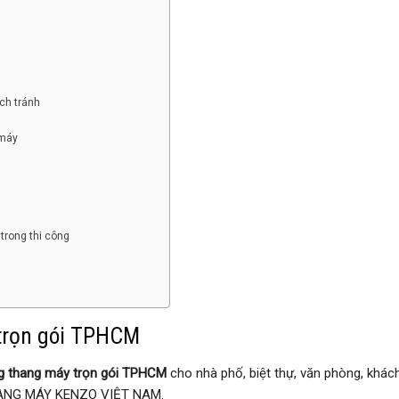
ch tránh
 máy
?
rong thi công
 trọn gói TPHCM
ng thang máy trọn gói TPHCM
cho nhà phố, biệt thự, văn phòng, khác
 THANG MÁY KENZO VIỆT NAM.