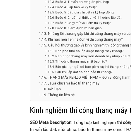
Bước 3: Tư vấn phương án phù hợp
Bước 4: Lập bản vẽ kỹ thuật
Bước 5: Báo giá chi tiết và ký hợp đồng
Bước 6: Chuẩn bị thiết bị và thi công lắp đặt
Bước 7: Chạy thử và kiểm tra kỹ thuật
Bước 8: Kiểm định và bàn giao
Những lỗi thường gặp khi thi công thang máy và cá
Khi nào nên liên hệ đơn vị thi công thang máy?
Câu hỏi thường gặp về kinh nghiệm thi công thang
Nhà phố nhỏ có lắp được thang máy không?
Nên chọn thang máy liên doanh hay nhập khẩu?
Thi công thang máy mất bao lâu?
Báo giá trọn gói có bao gồm xây hố thang không
Sau khi lắp đặt có cần bảo trì không?
THANG MÁY KENZO VIỆT NAM – Đơn vị đồng hành t
, sửa chữa và bảo trì thang máy
Kết luận
Thông tin liên hệ
Kinh nghiệm thi công thang máy
SEO Meta Description:
Tổng hợp kinh nghiệm
thi cô
tư vấn lắp đặt, sửa chữa, bảo trì thang máy cùng