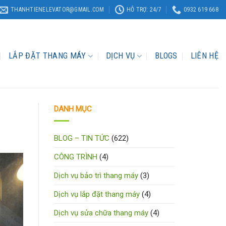
THANHTIENELEVATOR@GMAIL.COM
HỖ TRỢ: 24/7
0932 619 668
LẮP ĐẶT THANG MÁY
DỊCH VỤ
BLOGS
LIÊN HỆ
DANH MỤC
BLOG – TIN TỨC
(622)
CÔNG TRÌNH
(4)
Dịch vụ bảo trì thang máy
(3)
Dịch vụ lắp đặt thang máy
(4)
Dịch vụ sửa chữa thang máy
(4)