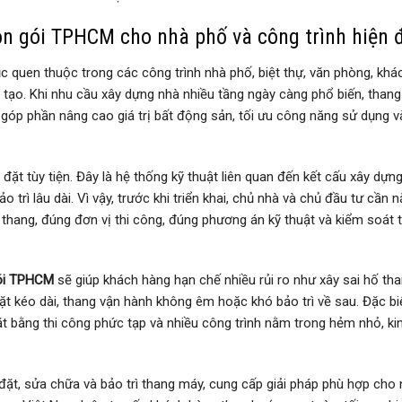
ọn gói TPHCM cho nhà phố và công trình hiện 
 quen thuộc trong các công trình nhà phố, biệt thự, văn phòng, khá
 tạo. Khi nhu cầu xây dựng nhà nhiều tầng ngày càng phổ biến, than
 góp phần nâng cao giá trị bất động sản, tối ưu công năng sử dụng v
 đặt tùy tiện. Đây là hệ thống kỹ thuật liên quan đến kết cấu xây dựng
o trì lâu dài. Vì vậy, trước khi triển khai, chủ nhà và chủ đầu tư cần 
thang, đúng đơn vị thi công, đúng phương án kỹ thuật và kiểm soát t
gói TPHCM
sẽ giúp khách hàng hạn chế nhiều rủi ro như xây sai hố tha
đặt kéo dài, thang vận hành không êm hoặc khó bảo trì về sau. Đặc bi
ặt bằng thi công phức tạp và nhiều công trình nằm trong hẻm nhỏ, ki
, sửa chữa và bảo trì thang máy, cung cấp giải pháp phù hợp cho 