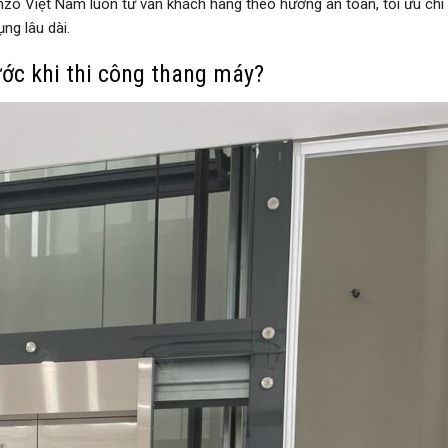
Kenzo Việt Nam luôn tư vấn khách hàng theo hướng an toàn, tối ưu chi 
ng lâu dài.
ước khi thi công thang máy?